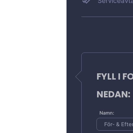
Serviceavta
FYLL I 
NEDAN:
Namn: