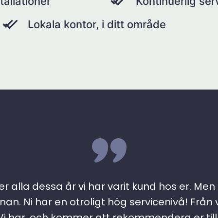
tallationer
Kontinuerlig se
Lokala kontor, i ditt område
r alla dessa år vi har varit kund hos er. Men ….
an. Ni har en otroligt hög servicenivå! Från 
 har, och kommer att rekommendera er till a