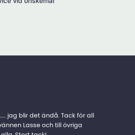
rvice vid önskemål
. jag blir det ändå. Tack för all
vännen Lasse och till övriga
lla. Stort tack!