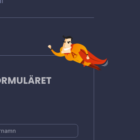
l
FORMULÄRET