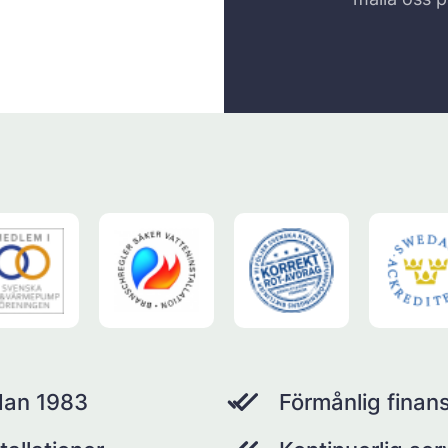
dan 1983
Förmånlig finans