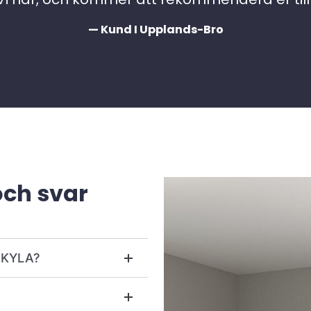
— Kund I Upplands-Bro
och svar
r KYLA?