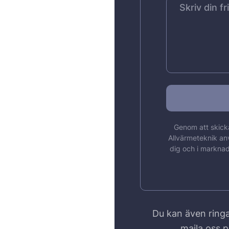
Genom att skicka
Allvärmeteknik an
dig och i marknad
Du kan även ringa
maila oss 