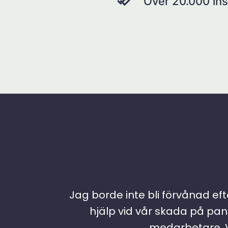
Över 20.000 ins
Jag borde inte bli förvånad efte
hjälp vid vår skada på pann
medarbetare. Vi