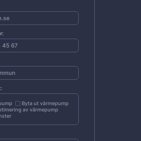
r:
:
epump
Byta ut värmepump
ptimering av värmepump
nster