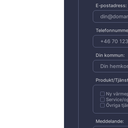
E-postadress:
Telefonnumme
Din kommun:
Produkt/Tjänst
Ny värm
Service/o
Övriga tjä
Meddelande: