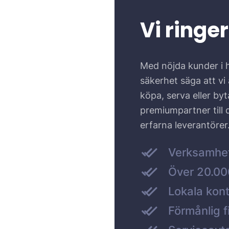
Vi ringer
Med nöjda kunder i 
säkerhet säga att vi ä
köpa, serva eller by
premiumpartner till
erfarna leverantörer
Verksamhe
Över 20.000
Lokala kont
Förmånlig f