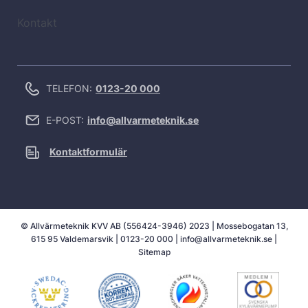
Kontakt
TELEFON:
0123-20 000
E-POST:
info@allvarmeteknik.se
Kontaktformulär
© Allvärmeteknik KVV AB (556424-3946) 2023 | Mossebogatan 13,
615 95 Valdemarsvik |
0123-20 000
|
info@allvarmeteknik.se
|
Sitemap