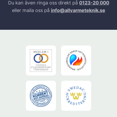
Du kan även ringa oss direkt på
0123-20 000
eller maila oss på
info@allvarmeteknik.se