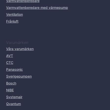
Varmvattenberedare
Varmvattenberedare med värmepump
Ventilation
Frånluft
Varumärken
Våra varumärken
AVT
CTC
Panasonic
Sverigepumpen
Bosch
NIBE
Systemair
Qvantum