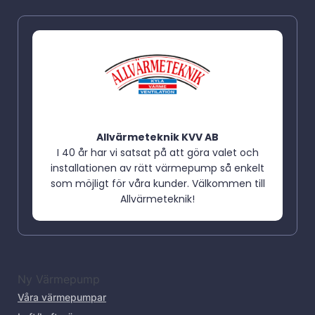
Allvärmeteknik KVV AB
I 40 år har vi satsat på att göra valet och
installationen av rätt värmepump så enkelt
som möjligt för våra kunder. Välkommen till
Allvärmeteknik!
Ny Värmepump
Våra värmepumpar