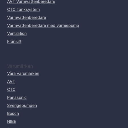
AVT Varmvattenberedare
CTC Tanksystem
Varmvattenberedare
Varmvattenberedare med värmepump
Ventilation
Frånluft
Varumärken
Våra varumärken
AVT
CTC
Panasonic
Sverigepumpen
Bosch
NIBE