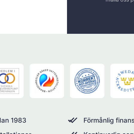
dan 1983
Förmånlig finans