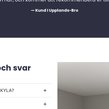
— Kund I Upplands-Bro
och svar
r KYLA?