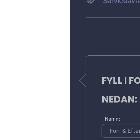
Serviceavta
FYLL I 
NEDAN:
Namn: