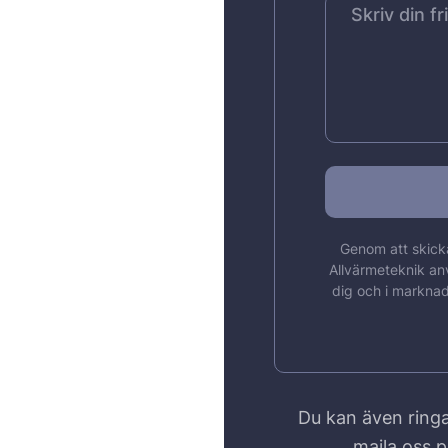
Genom att skicka
Allvärmeteknik an
dig och i marknad
Du kan även ringa
maila oss 