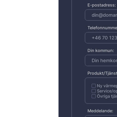
E-postadress:
Telefonnumme
Din kommun:
Produkt/Tjänst
Ny värm
Service/o
Övriga tjä
Meddelande: