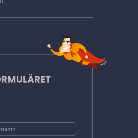
l
FORMULÄRET