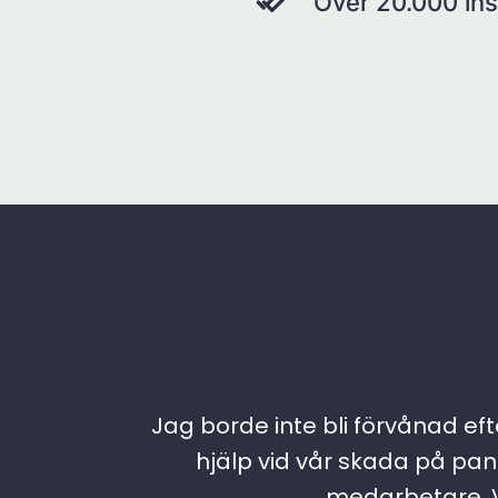
Över 20.000 ins
Jag borde inte bli förvånad efte
hjälp vid vår skada på pann
medarbetare. Vi