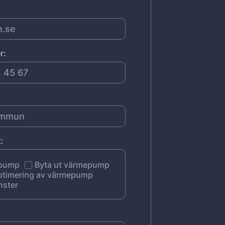
r:
:
epump
Byta ut värmepump
ptimering av värmepump
nster