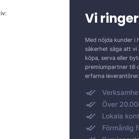
Vi ringer
iv:
Med nöjda kunder i 
säkerhet säga att vi ä
köpa, serva eller by
premiumpartner till
erfarna leverantörer
Verksamhe
Över 20.000
Lokala kont
Förmånlig f