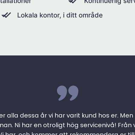
tallationer
Kontinuerlig se
Lokala kontor, i ditt område
r alla dessa år vi har varit kund hos er. Men ….
an. Ni har en otroligt hög servicenivå! Från 
 har, och kommer att rekommendera er till a