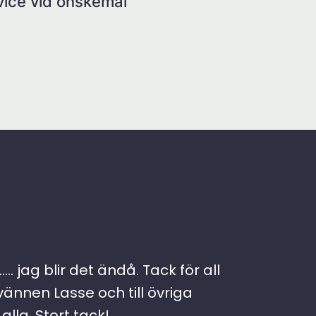
rvice vid önskemål
. jag blir det ändå. Tack för all
vännen Lasse och till övriga
lla. Stort tack!