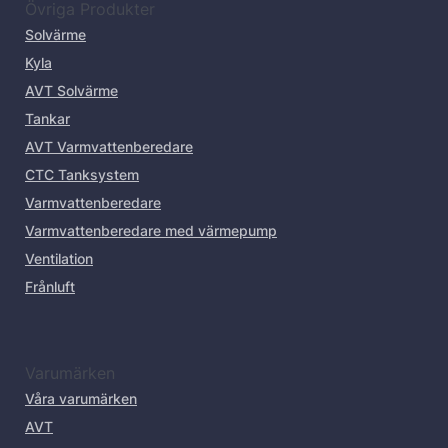
Övriga Produkter
Solvärme
Kyla
AVT Solvärme
Tankar
AVT Varmvattenberedare
CTC Tanksystem
Varmvattenberedare
Varmvattenberedare med värmepump
Ventilation
Frånluft
Varumärken
Våra varumärken
AVT