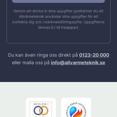
Genom att skicka in dina uppgifter godkänner du att
Allvärmeteknik använder dina uppgifter för att
kontakta dig och i marknadsföringssyfte. Uppgifterna
lämnas EJ till tredjepart.
Du kan även ringa oss direkt på
0123-20 000
eller maila oss på
info@allvarmeteknik.se