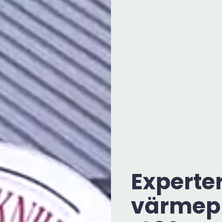
Experter
värmep