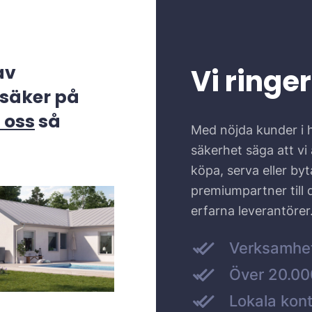
av
Vi ringer
säker på
 oss
så
Med nöjda kunder i 
säkerhet säga att vi ä
köpa, serva eller by
premiumpartner till
erfarna leverantörer
Verksamhe
Över 20.000
Lokala kont