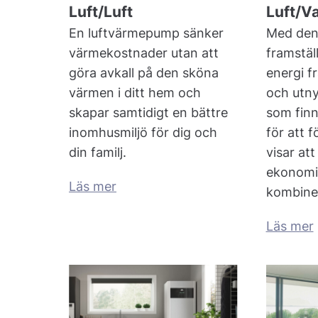
Luft/Luft
Luft/V
En luftvärmepump sänker
Med den
värmekostnader utan att
framstäl
göra avkall på den sköna
energi f
värmen i ditt hem och
och utny
skapar samtidigt en bättre
som finns
inomhusmiljö för dig och
för att f
din familj.
visar att
ekonomi 
Läs mer
kombine
Läs mer