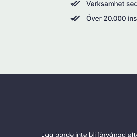
Verksamhet se
Över 20.000 ins
Jag borde inte bli förvånad efte