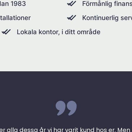
dan 1983
Förmånlig finans
tallationer
Kontinuerlig se
Lokala kontor, i ditt område
r alla dessa år vi har varit kund hos er. Men ….