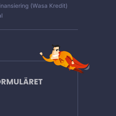
inansiering (Wasa Kredit)
l
FORMULÄRET