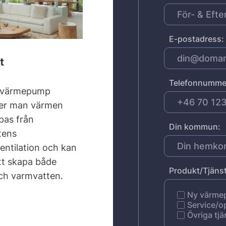
E-postadress:
t
Telefonnumme
tsvärmepump
ner man värmen
pas från
Din kommun:
tens
ventilation och kan
tt skapa både
Produkt/Tjänst
ch varmvatten.
Ny värm
Service/o
Övriga tjä