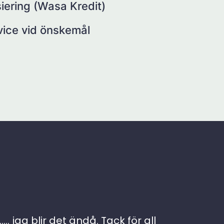
iering (Wasa Kredit)
rvice vid önskemål
. jag blir det ändå. Tack för all