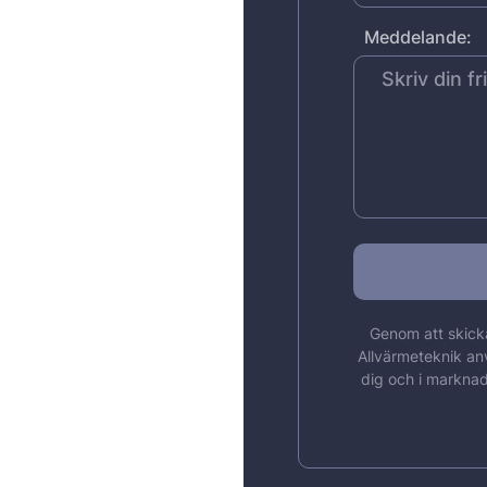
Meddelande:
Genom att skicka
Allvärmeteknik an
dig och i marknad