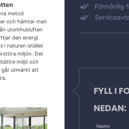
atten
Förmånlig f
na metod
Serviceavta
ler och hämtar man
rån utomhusluften
ttjar den energi
 i naturen istället
örstöra miljön. Det
 bättre miljö och
går utmärkt att
ra.
FYLL I 
NEDAN:
Namn: