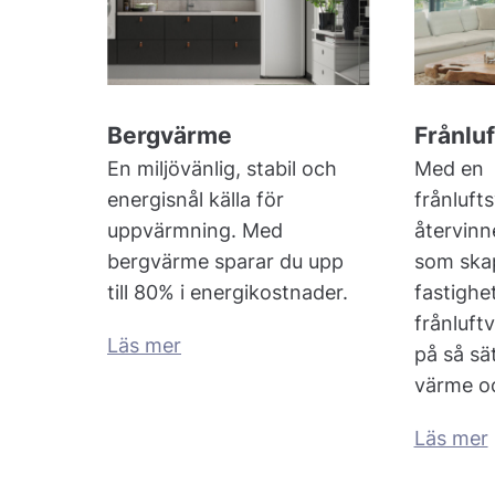
Bergvärme
Frånluf
En miljövänlig, stabil och
Med en
energisnål källa för
frånluf
uppvärmning. Med
återvin
bergvärme sparar du upp
som ska
till 80% i energikostnader.
fastighe
frånluft
Läs mer
på så sä
värme o
Läs mer