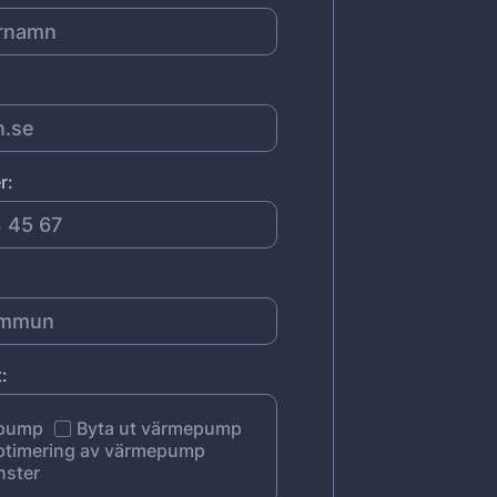
r:
:
epump
Byta ut värmepump
ptimering av värmepump
nster