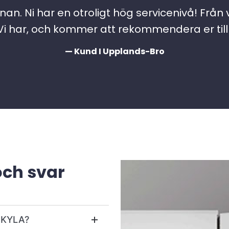
an. Ni har en otroligt hög servicenivå! Från 
 har, och kommer att rekommendera er till a
— Kund I Upplands-Bro
och svar
r KYLA?