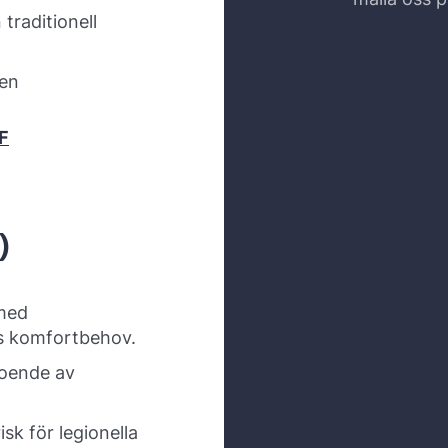
 traditionell
ten
F
)
 med
ts komfortbehov.
roende av
k för legionella