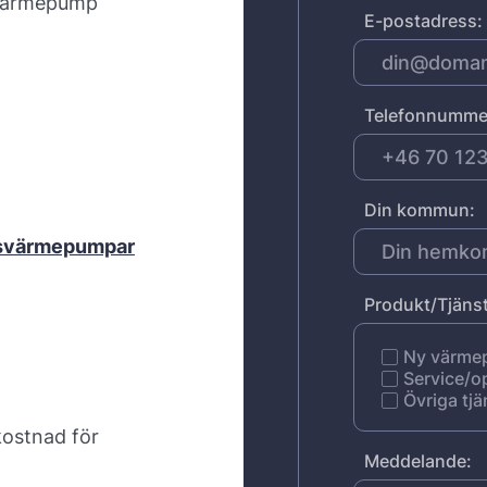
svärmepump
E-postadress:
Telefonnumme
Din kommun:
ftsvärmepumpar
Produkt/Tjänst
Ny värm
Service/o
Övriga tjä
kostnad för
Meddelande: