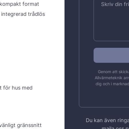
tt kompakt format
integrerad trådlös
Genom att skicka
Allvärmeteknik an
dig och i marknad
t för hus med
Du kan även ringa
nligt gränssnitt
maila oss 