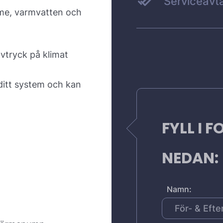
Serviceavta
me, varmvatten och
avtryck på klimat
 ditt system och kan
FYLL I 
NEDAN:
Namn: