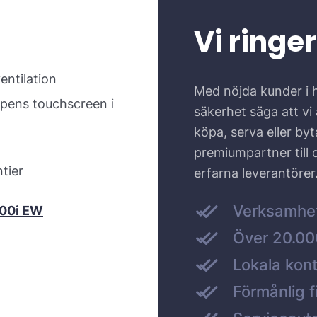
Vi ringer
entilation
Med nöjda kunder i 
pens touchscreen i
säkerhet säga att vi ä
köpa, serva eller by
premiumpartner till
tier
erfarna leverantörer
Verksamhe
800i EW
Över 20.000
Lokala kont
Förmånlig f