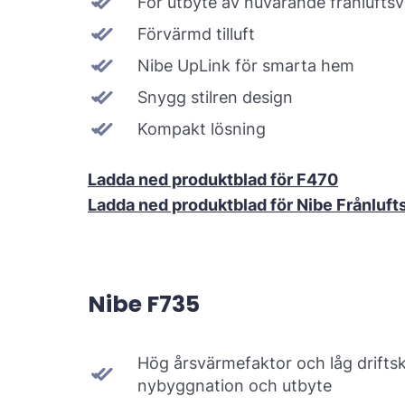
För utbyte av nuvarande frånluft
Förvärmd tilluft
Nibe UpLink för smarta hem
Snygg stilren design
Kompakt lösning
Ladda ned produktblad för F470
Ladda ned produktblad för Nibe Frånlu
Nibe F735
Hög årsvärmefaktor och låg drifts
nybyggnation och utbyte