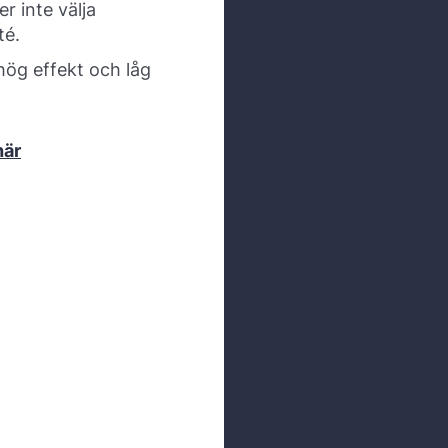
r inte välja
té.
ög effekt och låg
här