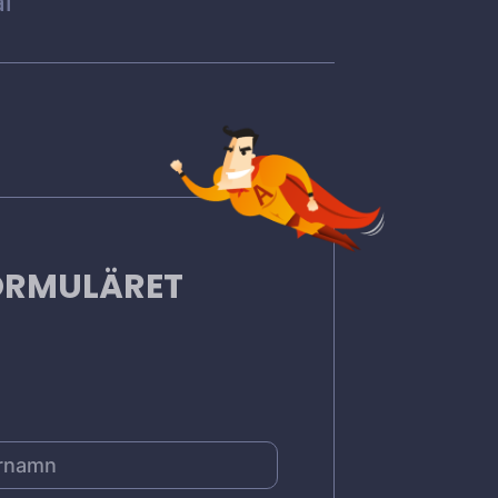
l
FORMULÄRET