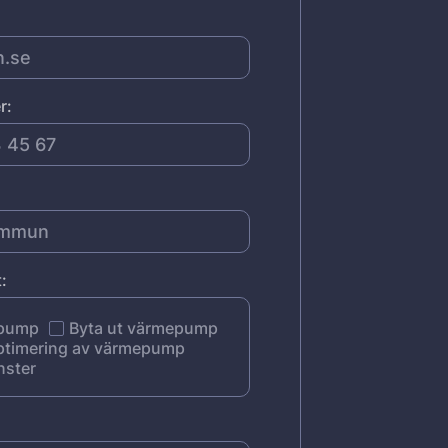
r:
:
epump
Byta ut värmepump
ptimering av värmepump
nster