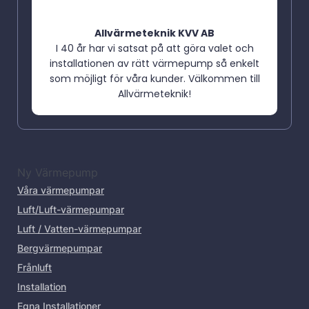
Allvärmeteknik KVV AB
I 40 år har vi satsat på att göra valet och
installationen av rätt värmepump så enkelt
som möjligt för våra kunder. Välkommen till
Allvärmeteknik!
Ny Värmepump
Våra värmepumpar
Luft/Luft-värmepumpar
Luft / Vatten-värmepumpar
Bergvärmepumpar
Frånluft
Installation
Egna Installationer