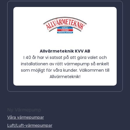
Allvärmeteknik KVV AB
I 40 år har vi satsat på att göra valet och
installationen av rätt värmepump så enkelt
som möjligt för våra kunder. Välkommen till
Allvärmeteknik!
Ny Värmepump
Våra värmepumpar
Luft/Luft-värmepumpar