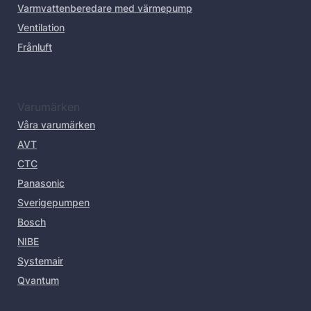
Varmvattenberedare med värmepump
Ventilation
Frånluft
Varumärken
Våra varumärken
AVT
CTC
Panasonic
Sverigepumpen
Bosch
NIBE
Systemair
Qvantum