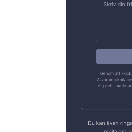
Genom att skicka
Allvärmeteknik an
dig och i marknad
Du kan även ringa
maila oss 