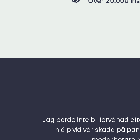
Över 20.000 ins
Jag borde inte bli förvånad efte
hjälp vid vår skada på pann
medarbetare. Vi