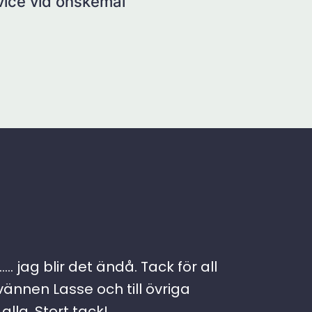
rvice vid önskemål
. jag blir det ändå. Tack för all
vännen Lasse och till övriga
lla. Stort tack!