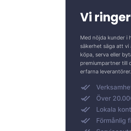
Vi ringer
Med nöjda kunder i 
säkerhet säga att vi ä
köpa, serva eller by
premiumpartner till
erfarna leverantörer
Verksamhe
Över 20.000
Lokala kont
Förmånlig f