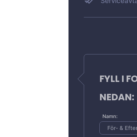
Serviceavta
FYLL I 
NEDAN:
Namn: