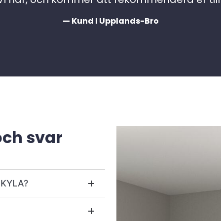
— Kund I Upplands-Bro
och svar
r KYLA?