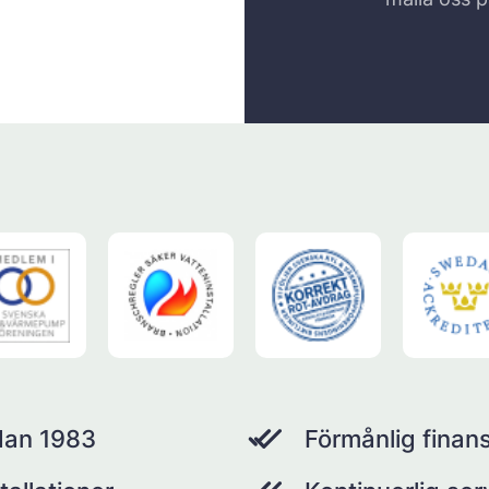
dan 1983
Förmånlig finans