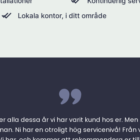
tallationer
Kontinuerlig se
Lokala kontor, i ditt område
r alla dessa år vi har varit kund hos er. Men ….
an. Ni har en otroligt hög servicenivå! Från 
 har, och kommer att rekommendera er till a