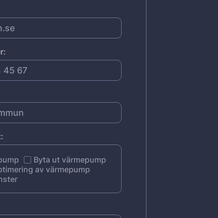
r:
:
epump
Byta ut värmepump
ptimering av värmepump
nster