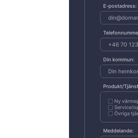
E-postadress:
Telefonnumme
Din kommun:
Produkt/Tjänst
Ny värm
Service/o
Övriga tjä
Meddelande: