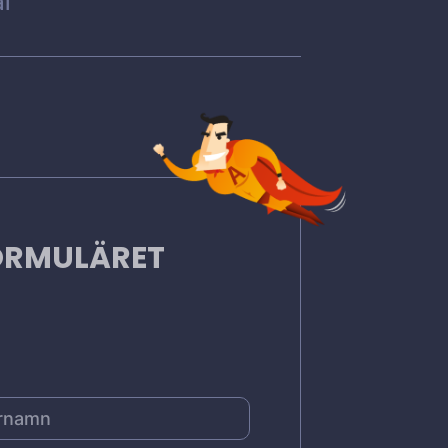
l
FORMULÄRET