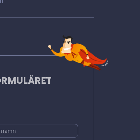
l
FORMULÄRET