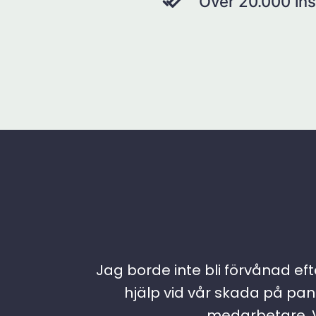
Över 20.000 ins
Jag borde inte bli förvånad efte
hjälp vid vår skada på pann
medarbetare. Vi