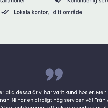
tallationer
Kontinuerlig se
Lokala kontor, i ditt område
r alla dessa år vi har varit kund hos er. Men ….
an. Ni har en otroligt hög servicenivå! Från 
 har, och kommer att rekommendera er till a