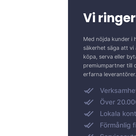
Vi ringer
Med nöjda kunder i 
säkerhet säga att vi ä
köpa, serva eller by
premiumpartner till
erfarna leverantörer
Verksamhe
Över 20.000
Lokala kont
Förmånlig f