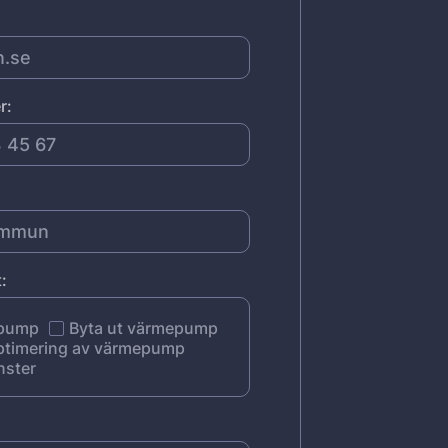
r:
:
epump
Byta ut värmepump
ptimering av värmepump
nster