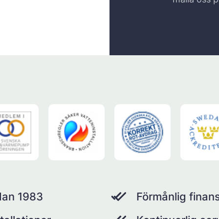
dan 1983
Förmånlig finans