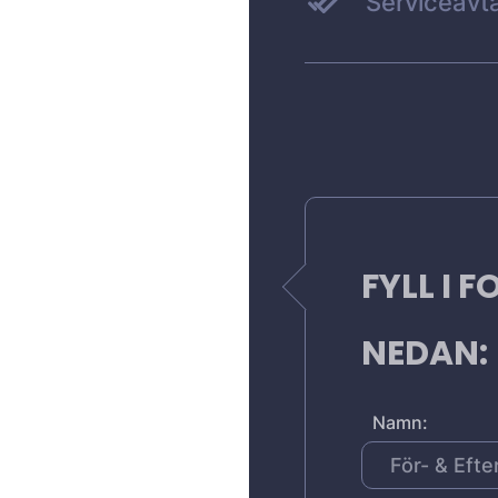
Serviceavta
FYLL I 
NEDAN:
Namn: