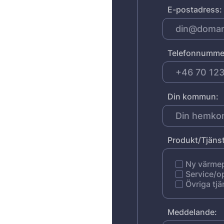
E-postadress:
Telefonnumme
Din kommun:
Produkt/Tjänst
Ny värm
Service/o
Övriga tjä
Meddelande: