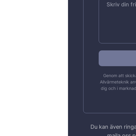
Genom att skicka
Allvärmeteknik an
dig och i marknad
Du kan även ringa
maila oss 