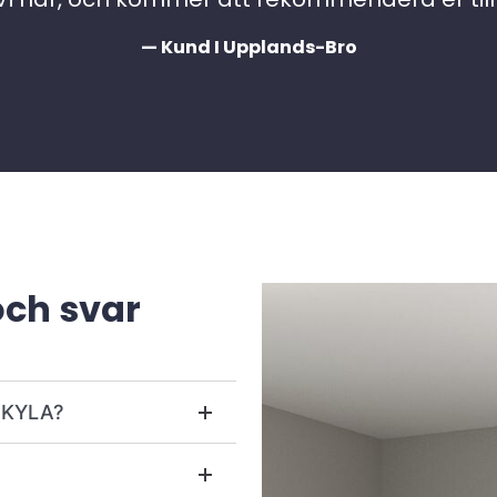
— Kund I Upplands-Bro
och svar
r KYLA?