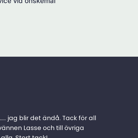
rvice vid önskemål
. jag blir det ändå. Tack för all
vännen Lasse och till övriga
lla. Stort tack!