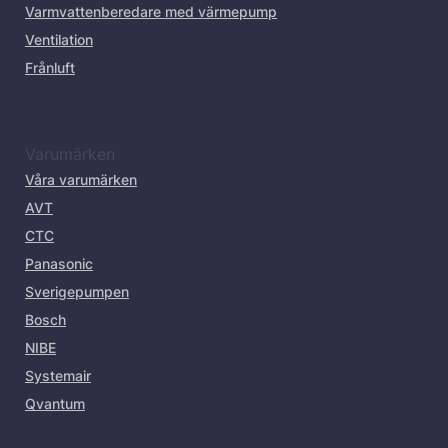
Varmvattenberedare med värmepump
Ventilation
Frånluft
Varumärken
Våra varumärken
AVT
CTC
Panasonic
Sverigepumpen
Bosch
NIBE
Systemair
Qvantum