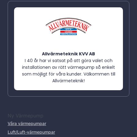
Allvärmeteknik KVV AB
I 40 år har vi satsat på att göra valet och
installationen av rätt värmepump så enkelt
som möjligt för våra kunder. Välkommen till
Allvärmeteknik!
Ny Värmepump
Våra värmepumpar
Luft/Luft-värmepumpar