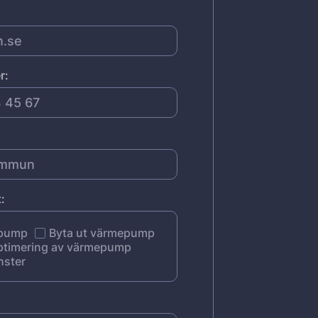
r:
:
epump
Byta ut värmepump
ptimering av värmepump
nster