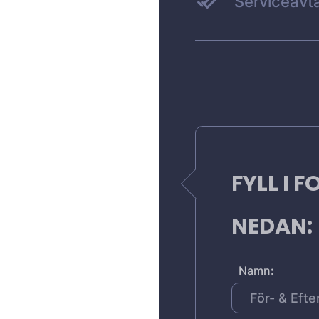
Serviceavta
FYLL I 
NEDAN:
Namn: