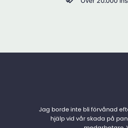
Över 20.000 ins
Jag borde inte bli förvånad efte
hjälp vid vår skada på pann
medarbetare. Vi