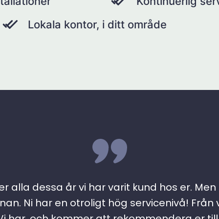
tallationer
Kontinuerlig se
Lokala kontor, i ditt område
r alla dessa år vi har varit kund hos er. Men ….
an. Ni har en otroligt hög servicenivå! Från 
 har, och kommer att rekommendera er till a