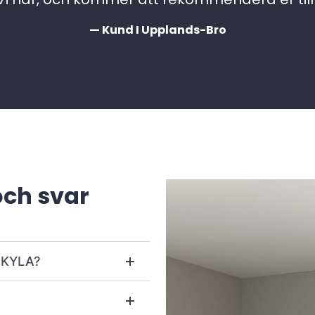
— Kund I Upplands-Bro
och svar
r KYLA?