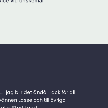
rvice vid önskemål
. jag blir det ändå. Tack för all
vännen Lasse och till övriga
lla. Stort tack!