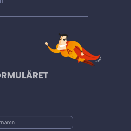
l
FORMULÄRET