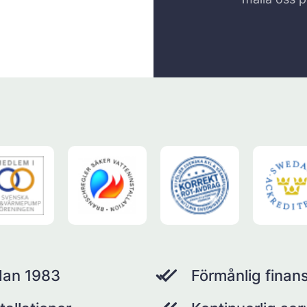
dan 1983
Förmånlig finans