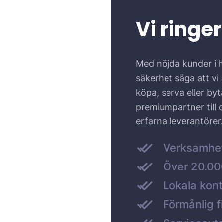
Vi ringer
Med nöjda kunder i 
säkerhet säga att vi ä
köpa, serva eller by
premiumpartner till
erfarna leverantörer
Verksamhe
Över 20.000
Lokala kont
Förmånlig f