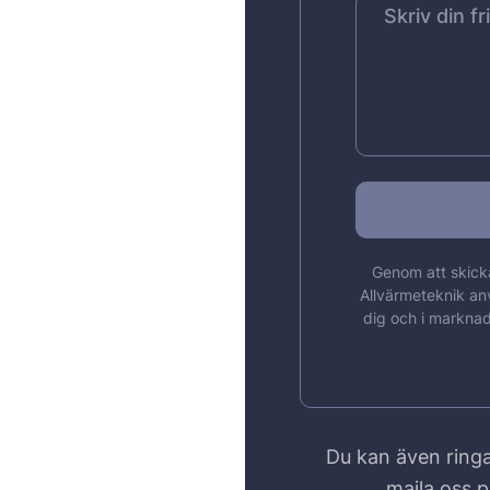
Genom att skicka
Allvärmeteknik an
dig och i marknad
Du kan även ringa
maila oss 