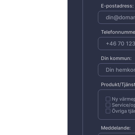
E-postadress:
Telefonnumme
Din kommun:
Produkt/Tjänst
Ny värm
Service/o
Övriga tjä
Meddelande: