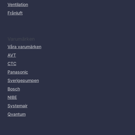
Ventilation
Frånluft
Varumärken
Våra varumärken
AVT
CTC
Panasonic
Sverigepumpen
Bosch
NIBE
Systemair
Qvantum