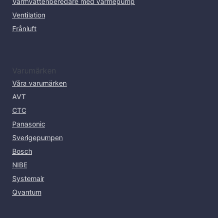
Varmvattenberedare med värmepump
Ventilation
Frånluft
Varumärken
Våra varumärken
AVT
CTC
Panasonic
Sverigepumpen
Bosch
NIBE
Systemair
Qvantum