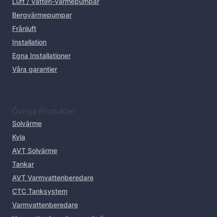
Luft / Vatten-värmepumpar
Bergvärmepumpar
Frånluft
Installation
Egna Installationer
Våra garantier
Övriga Produkter
Solvärme
Kyla
AVT Solvärme
Tankar
AVT Varmvattenberedare
CTC Tanksystem
Varmvattenberedare