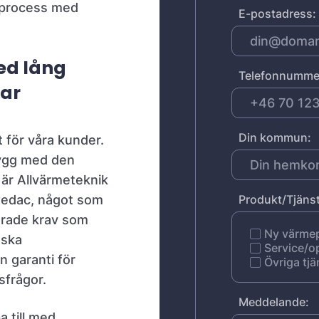
g process med
E-postadress:
med lång
Telefonnumme
ar
Din kommun:
gt för våra kunder.
trygg med den
 är Allvärmeteknik
Swedac, något som
Produkt/Tjänst
lerade krav som
Ny värm
nska
Service/o
 garanti för
Övriga tjä
sfrågor.
Meddelande:
a till med