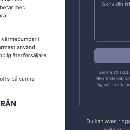
rbetar med
bra
av värmepumpar i
närmast använd
plig återförsäljare
Genom att skicka
roffs på värme
Allvärmeteknik an
dig och i marknad
FRÅN
Du kan även ringa
maila oss 