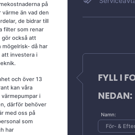
Serviceavta
rmekostnaderna på
er värme än vad den
lar, de bidrar till
 filter som renar
e gör också att
 mögelrisk- då har
att investera i
eknik.
FYLL I 
nhet och över 13
rant kan våra
NEDAN:
a värmepumpar i
en, därför behöver
är med oss på
Namn:
 personal som
ch har