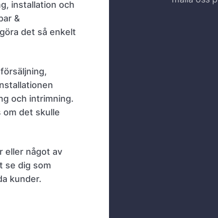
g, installation och
par &
 göra det så enkelt
försäljning,
nstallationen
ing och intrimning.
s om det skulle
r eller något av
t se dig som
da kunder.