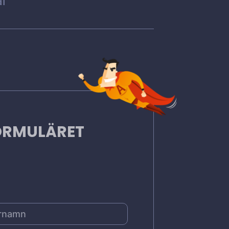
l
FORMULÄRET