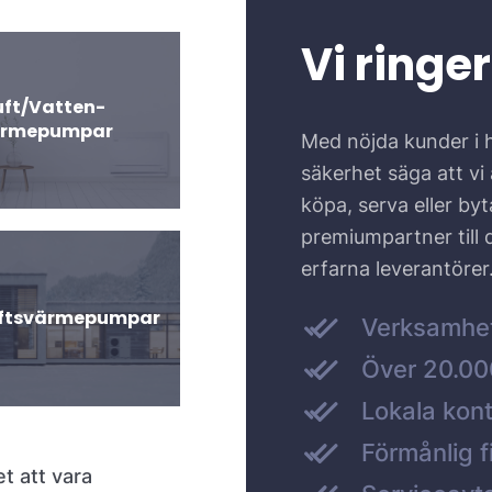
Vi ringer
uft/Vatten-
ärmepumpar
Med nöjda kunder i 
säkerhet säga att vi ä
köpa, serva eller by
premiumpartner till
erfarna leverantörer
uftsvärmepumpar
Verksamhe
Över 20.000
Lokala kont
Förmånlig f
et att vara