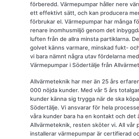
förberedd. Värmepumpar håller nere vä
ett effektivt sätt, och kan producera m
förbrukar el. Värmepumpar har många förde
renare inomhusmiljö genom det inbyggda
luften från de allra minsta partiklarna. D
golvet känns varmare, minskad fukt- och
vi bara nämnt några utav fördelarna med 
Värmepumpar i Södertälje från Allvärmet
Allvärmeteknik har mer än 25 års erfare
000 nöjda kunder. Med vår 5 års totalga
kunder känna sig trygga när de ska köp
Södertälje. Vi ansvarar för hela process
våra kunder bara ha en kontakt och det 
Allvärmeteknik, resten sköter vi. All vår
installerar värmepumpar är certifierad o