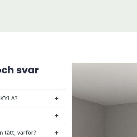
och svar
r KYLA?
m tätt, varför?