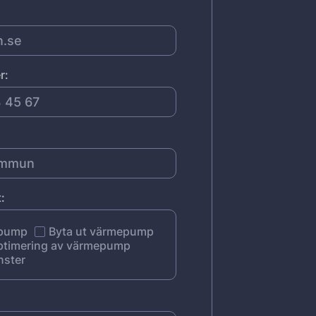
r:
:
epump
Byta ut värmepump
ptimering av värmepump
nster