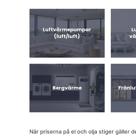
Luftvärmepumpar
L
(luft/luft)
v
Bergvärme
Frånl
När priserna på el och olja stiger gäller d