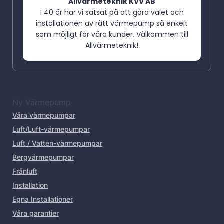
Allvärmeteknik KVV AB
I 40 år har vi satsat på att göra valet och
installationen av rätt värmepump så enkelt
som möjligt för våra kunder. Välkommen till
Allvärmeteknik!
Ny Värmepump
Våra värmepumpar
Luft/Luft-värmepumpar
Luft / Vatten-värmepumpar
Bergvärmepumpar
Frånluft
Installation
Egna Installationer
Våra garantier