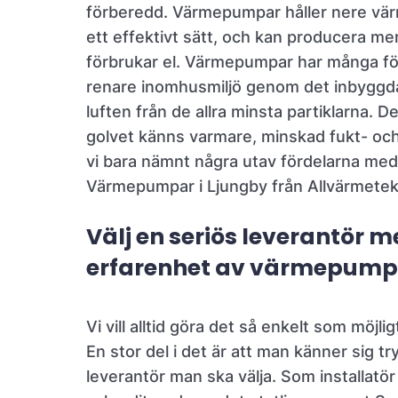
förberedd. Värmepumpar håller nere vä
ett effektivt sätt, och kan producera m
förbrukar el. Värmepumpar har många förde
renare inomhusmiljö genom det inbyggda
luften från de allra minsta partiklarna. D
golvet känns varmare, minskad fukt- och
vi bara nämnt några utav fördelarna med 
Värmepumpar i Ljungby från Allvärmetek
Välj en seriös leverantör 
erfarenhet av värmepump
Vi vill alltid göra det så enkelt som möjli
En stor del i det är att man känner sig 
leverantör man ska välja. Som installatör