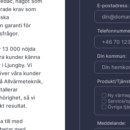
Swedac, något som
E-postadress:
lerade krav som
nska
 garanti för
Telefonnumme
sfrågor.
r 13 000 nöjda
Din kommun:
åra kunder känna
i Ljungby. Vi
över våra kunder
å Allvärmeteknik,
Produkt/Tjänst
tallerar
Ny värm
örighet, så vi
Service/o
t resultat.
Övriga tjä
a till med
Meddelande:
rbetar med