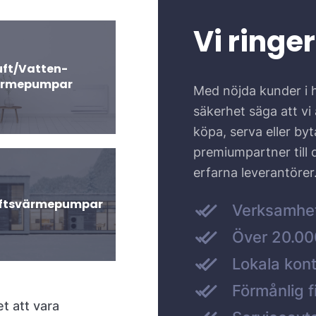
Vi ringer
uft/Vatten-
ärmepumpar
Med nöjda kunder i 
säkerhet säga att vi ä
köpa, serva eller by
premiumpartner till
erfarna leverantörer
uftsvärmepumpar
Verksamhe
Över 20.000
Lokala kont
Förmånlig f
et att vara