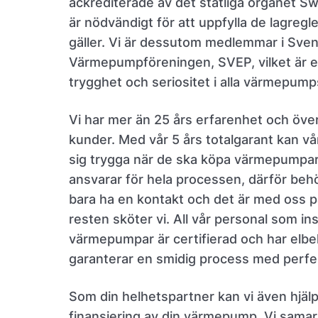
ackrediterade av det statliga organet 
är nödvändigt för att uppfylla de lagreg
gäller. Vi är dessutom medlemmar i Sve
Värmepumpföreningen, SVEP, vilket är en
trygghet och seriositet i alla värmepump
Vi har mer än 25 års erfarenhet och öve
kunder. Med vår 5 års totalgarant kan v
sig trygga när de ska köpa värmepumpar 
ansvarar för hela processen, därför beh
bara ha en kontakt och det är med oss p
resten sköter vi. All vår personal som ins
värmepumpar är certifierad och har elbeh
garanterar en smidig process med perfek
Som din helhetspartner kan vi även hjälp
finansiering av din värmepump. Vi sama