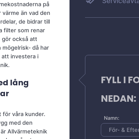
Serviceavta
rmekostnaderna på
er värme än vad den
lar, de bidrar till
 filter som renar
e gör också att
 mögelrisk- då har
att investera i
nik.
FYLL I 
med lång
ar
NEDAN:
gt för våra kunder.
Namn:
trygg med den
 är Allvärmeteknik