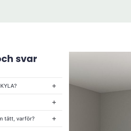
och svar
r KYLA?
m tätt, varför?