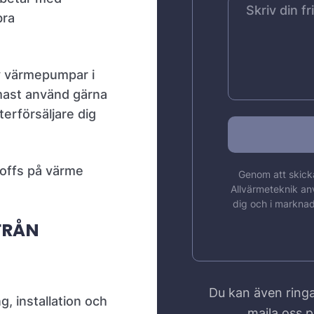
bra
av värmepumpar i
rmast använd gärna
terförsäljare dig
roffs på värme
Genom att skicka
Allvärmeteknik an
dig och i marknad
FRÅN
Du kan även ringa
g, installation och
maila oss 