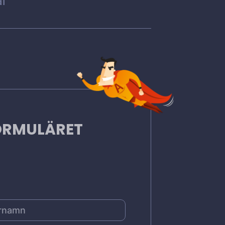
l
FORMULÄRET