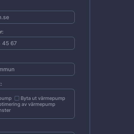
r:
:
epump
Byta ut värmepump
ptimering av värmepump
nster