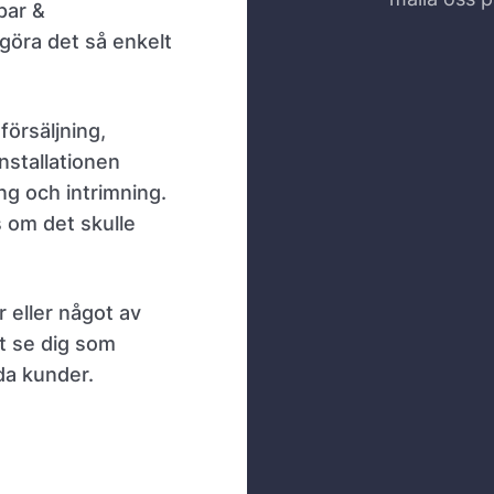
par &
 göra det så enkelt
försäljning,
nstallationen
ing och intrimning.
s om det skulle
r eller något av
t se dig som
da kunder.