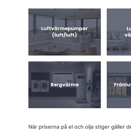
Luftvärmepumpar
L
(luft/luft)
v
Bergvärme
Frånl
När priserna på el och olja stiger gäller d