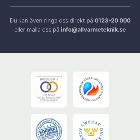
Du kan även ringa oss direkt på
0123-20 000
eller maila oss på
info@allvarmeteknik.se