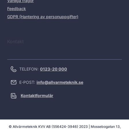
Vanliga frågor
Feedback
GDPR (Hantering av personuppgifter)
Kontakt
TELEFON:
0123-20 000
E-POST:
info@allvarmeteknik.se
Kontaktformulär
© Allvärmeteknik KVV AB (556424-3946) 2023 | Mossebogatan 13,