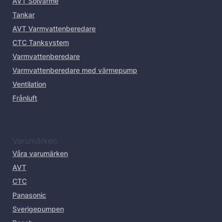
AVT Solvärme
Tankar
AVT Varmvattenberedare
CTC Tanksystem
Varmvattenberedare
Varmvattenberedare med värmepump
Ventilation
Frånluft
Varumärken
Våra varumärken
AVT
CTC
Panasonic
Sverigepumpen