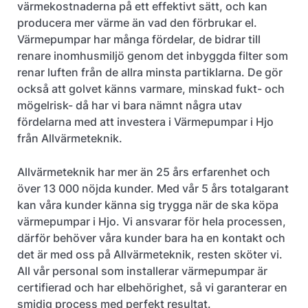
värmekostnaderna på ett effektivt sätt, och kan
producera mer värme än vad den förbrukar el.
Värmepumpar har många fördelar, de bidrar till
renare inomhusmiljö genom det inbyggda filter som
renar luften från de allra minsta partiklarna. De gör
också att golvet känns varmare, minskad fukt- och
mögelrisk- då har vi bara nämnt några utav
fördelarna med att investera i Värmepumpar i Hjo
från Allvärmeteknik.
Allvärmeteknik har mer än 25 års erfarenhet och
över 13 000 nöjda kunder. Med vår 5 års totalgarant
kan våra kunder känna sig trygga när de ska köpa
värmepumpar i Hjo. Vi ansvarar för hela processen,
därför behöver våra kunder bara ha en kontakt och
det är med oss på Allvärmeteknik, resten sköter vi.
All vår personal som installerar värmepumpar är
certifierad och har elbehörighet, så vi garanterar en
smidig process med perfekt resultat.