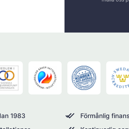
dan 1983
Förmånlig finans