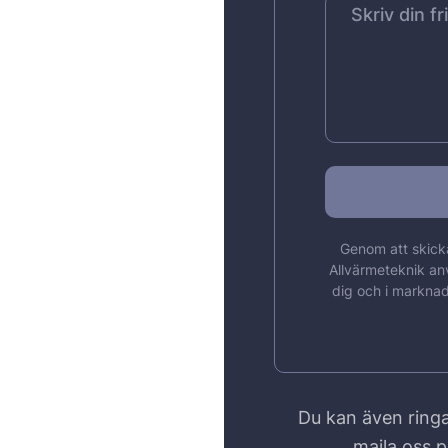
Genom att skicka
Allvärmeteknik an
dig och i marknad
Du kan även ringa
maila oss 