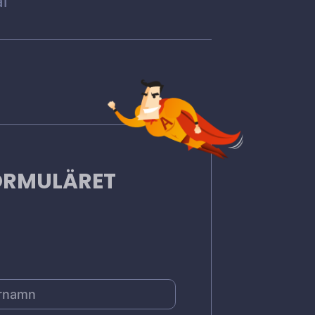
l
FORMULÄRET