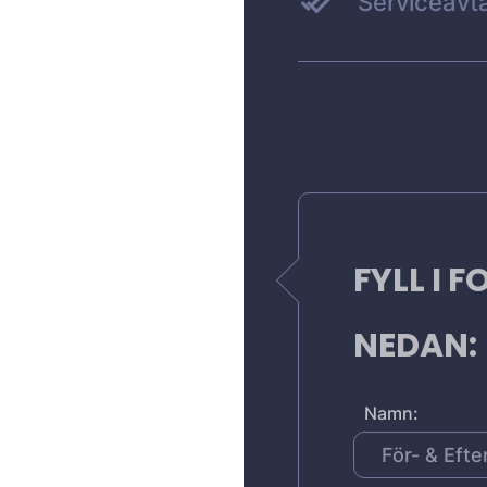
Serviceavta
FYLL I 
NEDAN:
Namn: