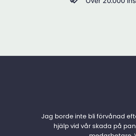
Över 20.000 ins
Jag borde inte bli förvånad efte
hjälp vid vår skada på pann
medarbetare. Vi