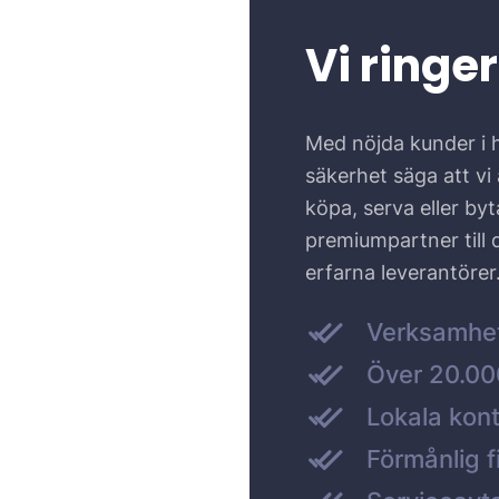
Vi ringer
Med nöjda kunder i 
säkerhet säga att vi ä
köpa, serva eller by
premiumpartner till
erfarna leverantörer
Verksamhe
Över 20.000
Lokala kont
Förmånlig f