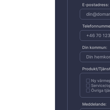
E-postadress:
Telefonnumme
Din kommun:
Produkt/Tjänst
Ny värm
Service/o
Övriga tjä
Meddelande: