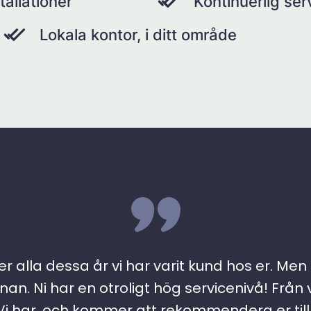
tallationer
Kontinuerlig se
Lokala kontor, i ditt område
r alla dessa år vi har varit kund hos er. Men ….
an. Ni har en otroligt hög servicenivå! Från 
 har, och kommer att rekommendera er till a