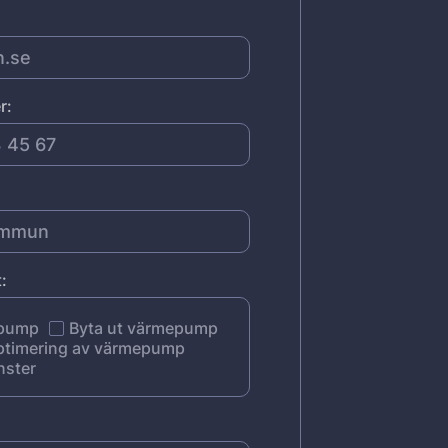
r:
:
epump
Byta ut värmepump
ptimering av värmepump
nster