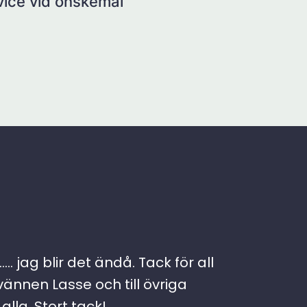
rvice vid önskemål
. jag blir det ändå. Tack för all
vännen Lasse och till övriga
lla. Stort tack!