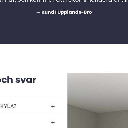
— Kund I Upplands-Bro
och svar
r KYLA?