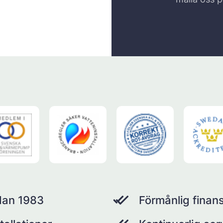
dan 1983
Förmånlig finans