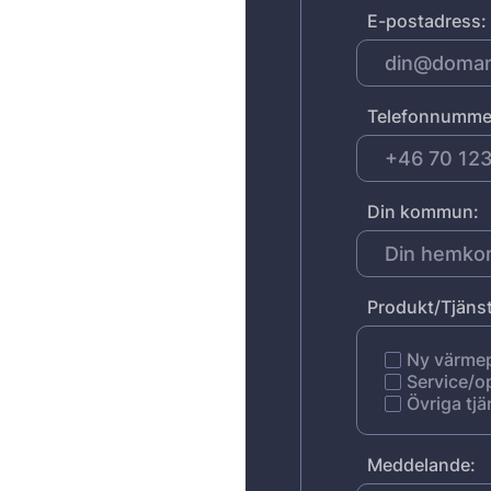
E-postadress:
Telefonnumme
Din kommun:
Produkt/Tjänst
Ny värm
Service/o
Övriga tjä
Meddelande: