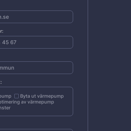
r:
:
epump
Byta ut värmepump
ptimering av värmepump
nster