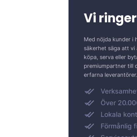
Vi ringer
Med nöjda kunder i 
säkerhet säga att vi ä
köpa, serva eller by
premiumpartner till
erfarna leverantörer
Verksamhe
Över 20.000
Lokala kont
Förmånlig f