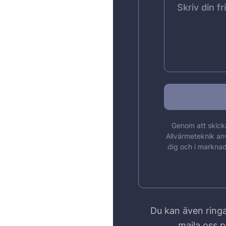
Genom att skicka
Allvärmeteknik an
dig och i marknad
Du kan även ringa
maila oss 