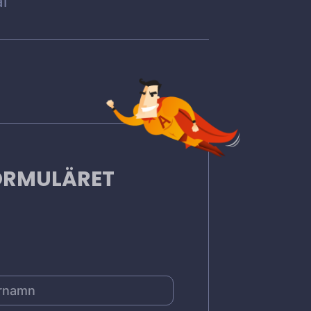
l
FORMULÄRET