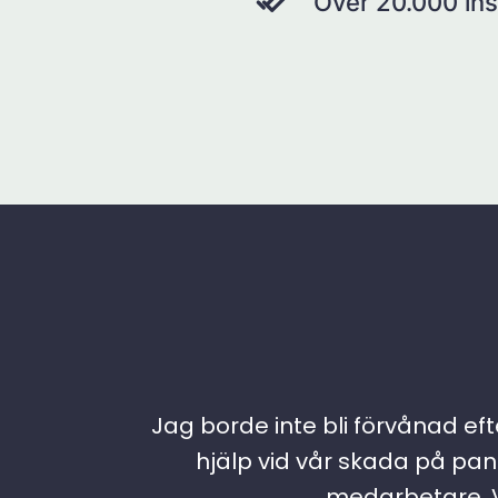
Över 20.000 ins
Jag borde inte bli förvånad efte
hjälp vid vår skada på pann
medarbetare. Vi