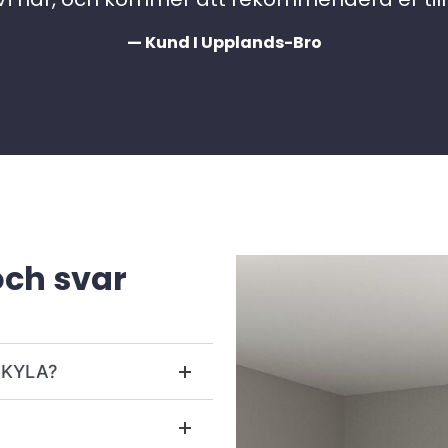
— Kund I Upplands-Bro
och svar
r KYLA?