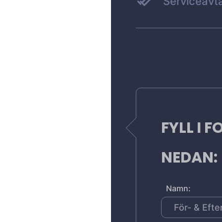
Serviceavta
FYLL I 
NEDAN:
Namn: