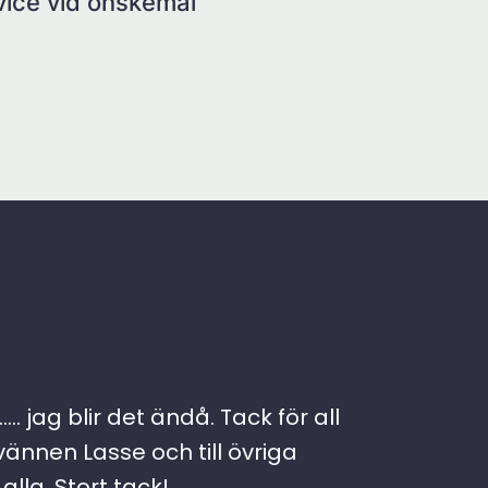
rvice vid önskemål
. jag blir det ändå. Tack för all
vännen Lasse och till övriga
lla. Stort tack!