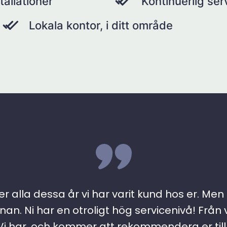
tallationer
Kontinuerlig se
Lokala kontor, i ditt område
r alla dessa år vi har varit kund hos er. Men ….
an. Ni har en otroligt hög servicenivå! Från 
 har, och kommer att rekommendera er till a