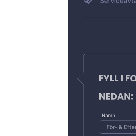
Serviceavta
FYLL I 
NEDAN:
Namn: