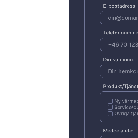
E-postadress:
Telefonnumme
Din kommun:
Produkt/Tjänst
Ny värm
Service/o
Övriga tjä
Meddelande: