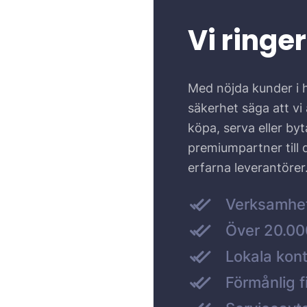
Vi ringer
Med nöjda kunder i 
säkerhet säga att vi ä
köpa, serva eller by
premiumpartner till
erfarna leverantörer
Verksamhe
Över 20.000
Lokala kont
Förmånlig f