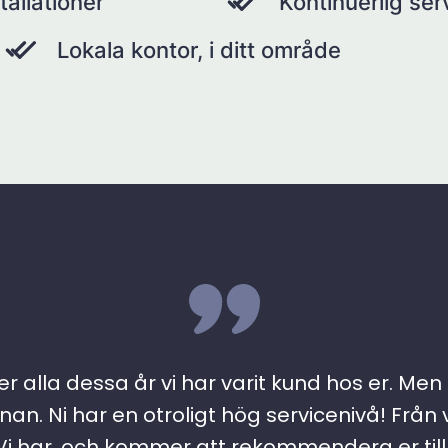
tallationer
Kontinuerlig se
Lokala kontor, i ditt område
r alla dessa år vi har varit kund hos er. Men ….
an. Ni har en otroligt hög servicenivå! Från 
 har, och kommer att rekommendera er till a