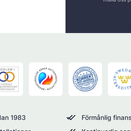
dan 1983
Förmånlig finans