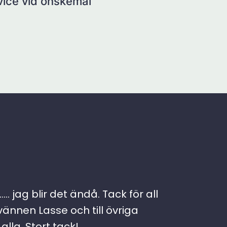
rvice vid önskemål
. jag blir det ändå. Tack för all
vännen Lasse och till övriga
lla. Stort tack!