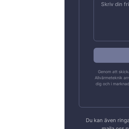
Genom att skicka
Allvärmeteknik an
dig och i marknad
Du kan även ringa
maila oss 