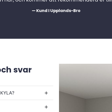
— Kund I Upplands-Bro
och svar
r KYLA?