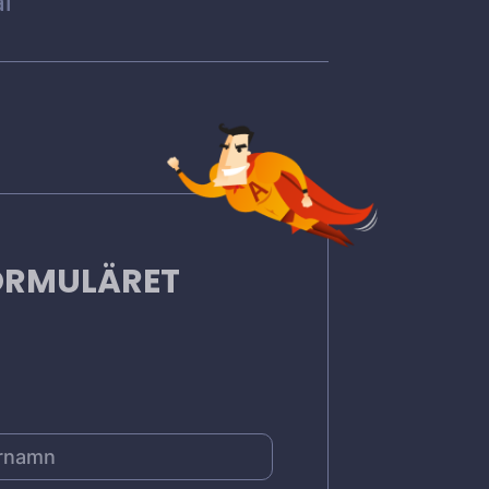
l
FORMULÄRET