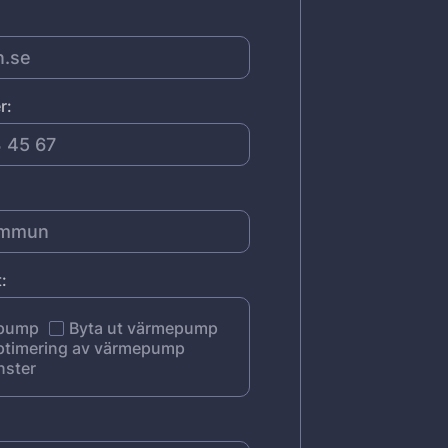
r:
:
epump
Byta ut värmepump
ptimering av värmepump
nster