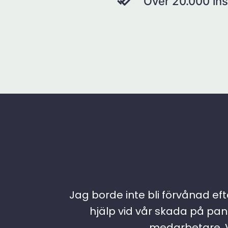
Över 20.000 ins
Jag borde inte bli förvånad efte
hjälp vid vår skada på pann
medarbetare. Vi