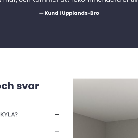
— Kund I Upplands-Bro
och svar
r KYLA?