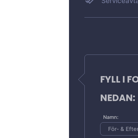
Serviceavta
FYLL I 
NEDAN:
Namn: