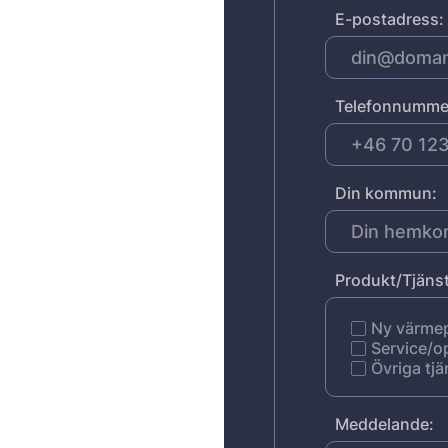
E-postadress:
Telefonnumme
Din kommun:
Produkt/Tjänst
Ny värm
Service/o
Övriga tjä
Meddelande: