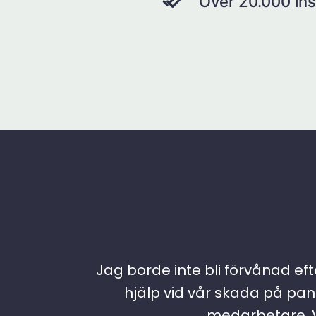
Över 20.000 ins
Jag borde inte bli förvånad efte
hjälp vid vår skada på pann
medarbetare. Vi