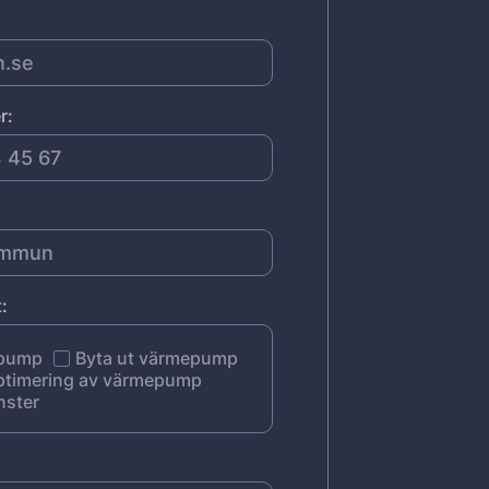
r:
:
epump
Byta ut värmepump
ptimering av värmepump
nster