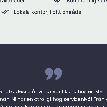
tallationer
Kontinuerlig se
Lokala kontor, i ditt område
r alla dessa år vi har varit kund hos er. Men ….
an. Ni har en otroligt hög servicenivå! Från 
 har, och kommer att rekommendera er till a