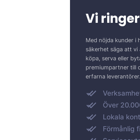
Vi ringer
Med nöjda kunder i 
säkerhet säga att vi ä
köpa, serva eller by
premiumpartner till
erfarna leverantörer
Verksamhe
Över 20.000
Lokala kont
Förmånlig f