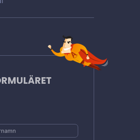
l
FORMULÄRET