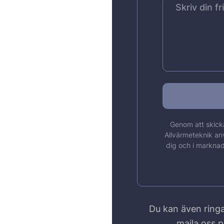
Genom att skicka
Allvärmeteknik an
dig och i marknad
Du kan även ringa
maila oss 