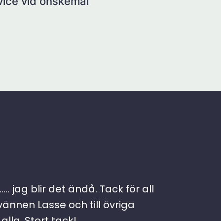
rvice vid önskemål
. jag blir det ändå. Tack för all
vännen Lasse och till övriga
lla. Stort tack!