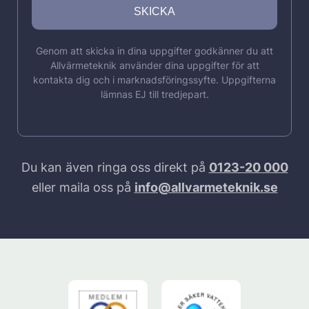
Genom att skicka in dina uppgifter godkänner du att
Allvärmeteknik använder dina uppgifter för att
kontakta dig och i marknadsföringssyfte. Uppgifterna
lämnas EJ till tredjepart.
Du kan även ringa oss direkt på
0123-20 000
eller maila oss på
info@allvarmeteknik.se