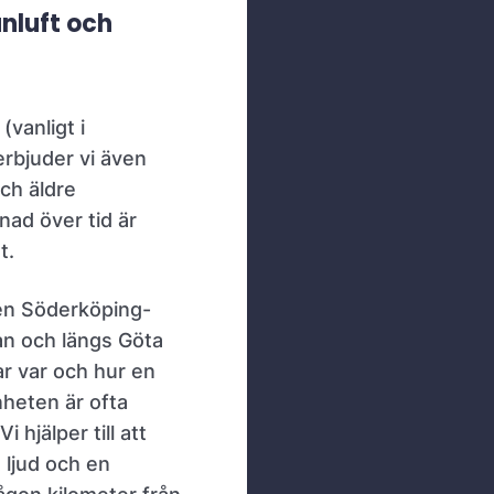
nluft och
vanligt i
rbjuder vi även
och äldre
tnad över tid är
t.
en Söderköping-
nan och längs Göta
ar var och hur en
heten är ofta
hjälper till att
 ljud och en