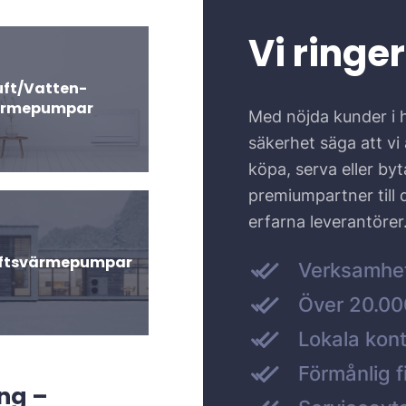
Vi ringer
uft/Vatten-
ärmepumpar
Med nöjda kunder i 
säkerhet säga att vi ä
köpa, serva eller by
premiumpartner till
erfarna leverantörer
uftsvärmepumpar
Verksamhe
Över 20.000
Lokala kont
Förmånlig f
ng –