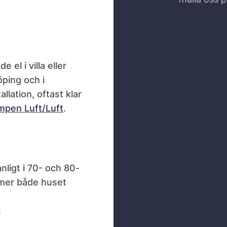
 el i villa eller
öping och i
lation, oftast klar
mpen Luft/Luft
.
nligt i 70- och 80-
rmer både huset
.