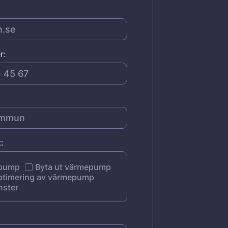
r:
:
epump
Byta ut värmepump
ptimering av värmepump
nster