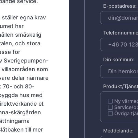
öpande service.
E-postadress:
ställer egna krav
rumet har
Telefonnumme
ållen småskalig
alen, och stora
esse för
Din kommun:
 av Sverigepumpen-
I villaområden som
nyare delar närmare
: 70- och 80-
Produkt/Tjänst
nybyggda hus med
Ny värm
irektverkande el.
Service/o
Anna-skärgården
Övriga tjä
sättningarna
Slätbaken till mer
Meddelande: