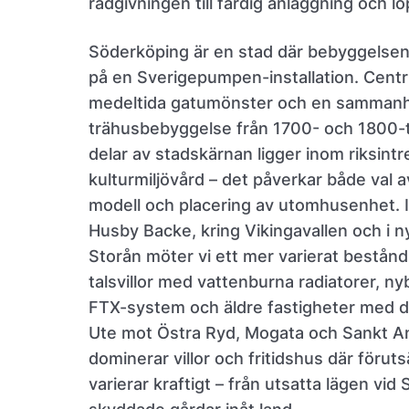
rådgivningen till färdig anläggning och l
Söderköping är en stad där bebyggelsen 
på en Sverigepumpen-installation. Cent
medeltida gatumönster och en sammanh
trähusbebyggelse från 1700- och 1800-t
delar av stadskärnan ligger inom riksintr
kulturmiljövård – det påverkar både val
modell och placering av utomhusenhet. 
Husby Backe, kring Vikingavallen och i 
Storån möter vi ett mer varierat bestånd
talsvillor med vattenburna radiatorer, 
FTX-system och äldre fastigheter med d
Ute mot Östra Ryd, Mogata och Sankt 
dominerar villor och fritidshus där förut
varierar kraftigt – från utsatta lägen vid 