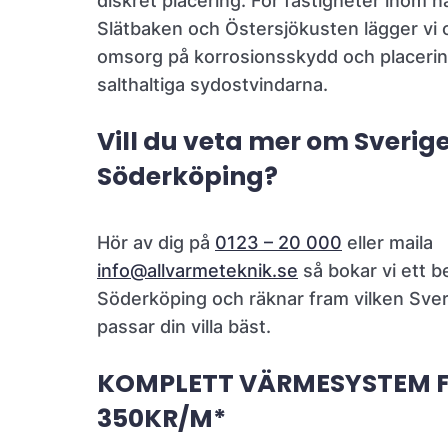
diskret placering. För fastigheter inom 
Slätbaken och Östersjökusten lägger vi 
omsorg på korrosionsskydd och placering 
salthaltiga sydostvindarna.
Vill du veta mer om Sver
Söderköping?
Hör av dig på
0123 – 20 000
eller maila
info@allvarmeteknik.se
så bokar vi ett b
Söderköping och räknar fram vilken Sv
passar din villa bäst.
KOMPLETT VÄRMESYSTEM 
350KR/M*