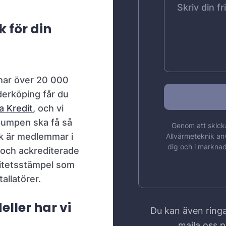
 för din
har över 20 000
derköping får du
 Kredit
, och vi
epumpen ska få så
Genom att skicka
ik är medlemmar i
Allvärmeteknik an
dig och i marknad
och ackrediterade
litetsstämpel som
tallatörer.
ller har vi
Du kan även ringa
maila oss 