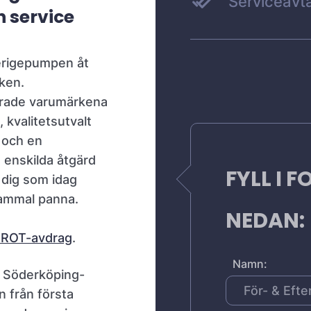
Serviceavta
h service
verigepumpen åt
aken.
erade varumärkena
valitetsutvalt
 och en
enskilda åtgärd
FYLL I 
 dig som idag
gammal panna.
NEDAN:
ll ROT-avdrag
.
Namn:
n Söderköping-
n från första