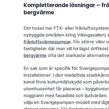
Kompletterande lösningar – frå
bergvärme
Om huset har FTX- eller frånluftssystem (
nybyggda områden kring Vikingavallen) e
frånluftsvärmepumpar
. För större villor 
fastigheter där man vill ha lägst driftkos
bergvärme
ofta det starkaste alternative
En sak som är specifik för Sverigepump
installationer: i den medeltida stadskär
kanal finns kulturmiljöskydd som påverk
utomhusenhet får placeras – bygglovsen
noggrann med fasadbild och ljudvärden. Vi 
välja en Sverigepumpen-modell med lågt