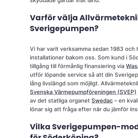
skyddade gårdar inåt land.
Varför välja Allvärmeteknik
Sverigepumpen?
Vi har varit verksamma sedan 1983 och 
installationer bakom oss. Som kund i Sö
tillgång till förmånlig finansiering via
Wasa
utför löpande service så att din Sverig
lång livslängd som möjligt. Allvärmetekn
Svenska Värmepumpföreningen (SVEP)
av det statliga organet
Swedac
– en kva
lönar sig att fråga efter när du jämför ins
Vilka Sverigepumpen-mode
för Söderköping?