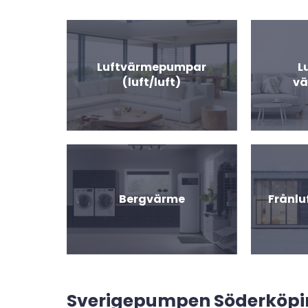
Luftvärmepumpar
L
(luft/luft)
v
Bergvärme
Frånl
Sverigepumpen Söderköpi