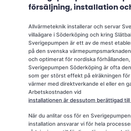
försäljning, installation oc
Allvärmeteknik installerar och servar S
villaägare i Söderköping och kring Slätb
Sverigepumpen är ett av de mest etabl
på den svenska värmepumpsmarknaden, k
och optimerat för nordiska förhållanden,
Sverigepumpen Söderköping är ofta den 
som ger störst effekt på elräkningen för
värmer med direktverkande el eller en 
Arbetskostnaden vid
installationen är dessutom berättigad ti
När du anlitar oss för en Sverigepumpe
installation ansvarar vi för hela processe