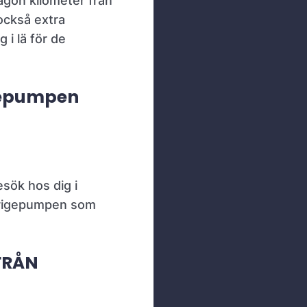
någon kilometer från
också extra
i lä för de
igepumpen
esök hos dig i
erigepumpen som
FRÅN