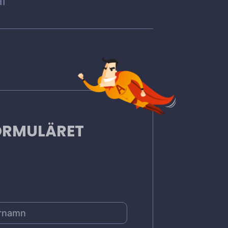
l
FORMULÄRET