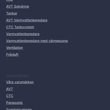
AVT Solvärme
Tankar
AVT Varmvattenberedare
CTC Tanksystem
Varmvattenberedare
Varmvattenberedare med värmepump
Ventilation
Frånluft
Varumärken
Våra varumärken
AVT
CTC
Panasonic
Sverigepumpen