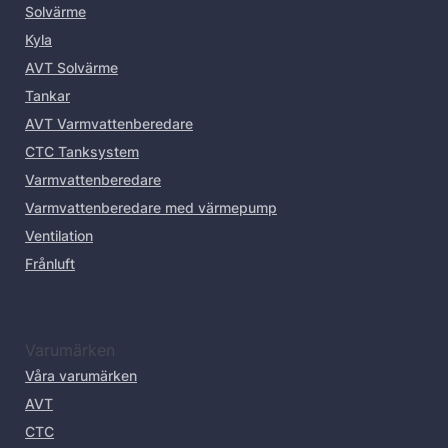
Solvärme
Kyla
AVT Solvärme
Tankar
AVT Varmvattenberedare
CTC Tanksystem
Varmvattenberedare
Varmvattenberedare med värmepump
Ventilation
Frånluft
Varumärken
Våra varumärken
AVT
CTC