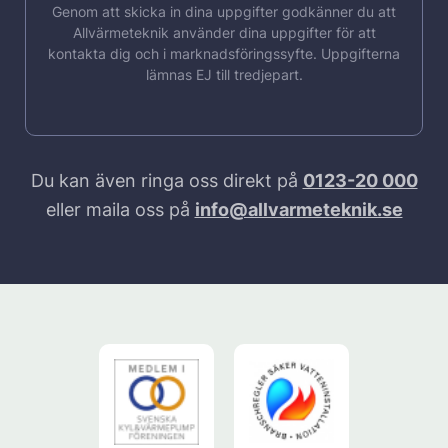
Genom att skicka in dina uppgifter godkänner du att
Allvärmeteknik använder dina uppgifter för att
kontakta dig och i marknadsföringssyfte. Uppgifterna
lämnas EJ till tredjepart.
Du kan även ringa oss direkt på
0123-20 000
eller maila oss på
info@allvarmeteknik.se