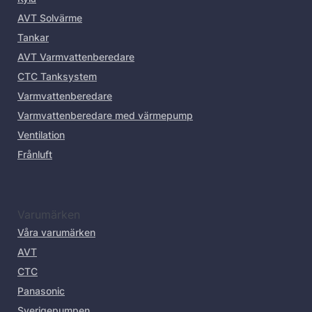
AVT Solvärme
Tankar
AVT Varmvattenberedare
CTC Tanksystem
Varmvattenberedare
Varmvattenberedare med värmepump
Ventilation
Frånluft
Varumärken
Våra varumärken
AVT
CTC
Panasonic
Sverigepumpen