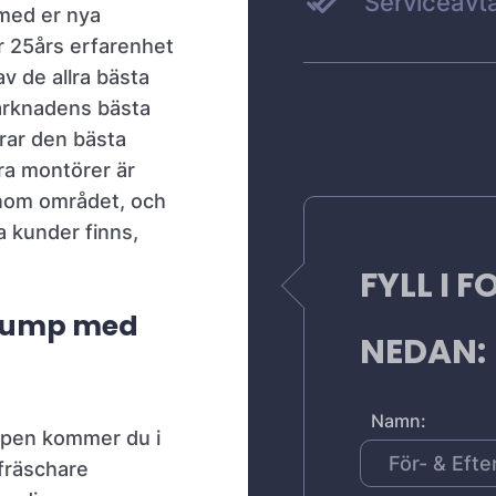
Serviceavta
 med er nya
r 25års erfarenhet
av de allra bästa
arknadens bästa
erar den bästa
ra montörer är
nom området, och
ra kunder finns,
FYLL I 
epump med
NEDAN:
Namn:
pen kommer du i
 fräschare