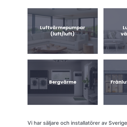
Luftvärmepumpar
L
(luft/luft)
v
Bergvärme
Frånl
Vi har säljare och installatörer av Sveri