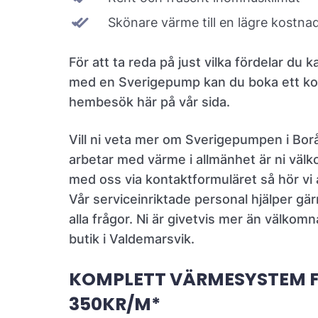
Skönare värme till en lägre kostna
För att ta reda på just vilka fördelar du k
med en Sverigepump kan du boka ett kos
hembesök här på vår sida.
Vill ni veta mer om Sverigepumpen i Borås
arbetar med värme i allmänhet är ni välk
med oss via kontaktformuläret så hör vi 
Vår serviceinriktade personal hjälper gärn
alla frågor. Ni är givetvis mer än välkom
butik i Valdemarsvik.
KOMPLETT VÄRMESYSTEM 
350KR/M*