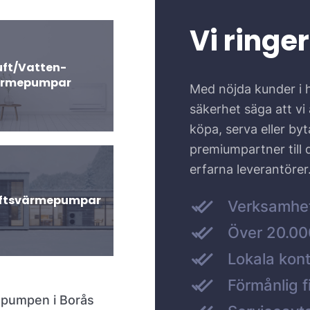
Vi ringer
uft/Vatten-
ärmepumpar
Med nöjda kunder i 
säkerhet säga att vi ä
köpa, serva eller by
premiumpartner till
erfarna leverantörer
uftsvärmepumpar
Verksamhe
Över 20.000
Lokala kont
Förmånlig f
gepumpen i Borås