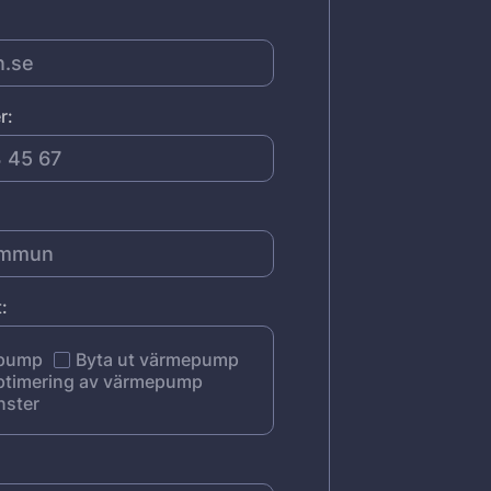
r:
:
epump
Byta ut värmepump
ptimering av värmepump
nster