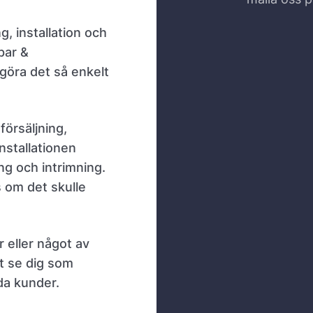
g, installation och
par &
 göra det så enkelt
försäljning,
nstallationen
ing och intrimning.
s om det skulle
r eller något av
t se dig som
da kunder.