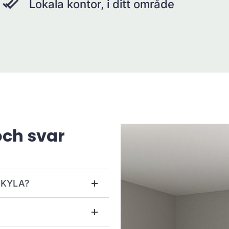
Lokala kontor, i ditt område
och svar
r KYLA?