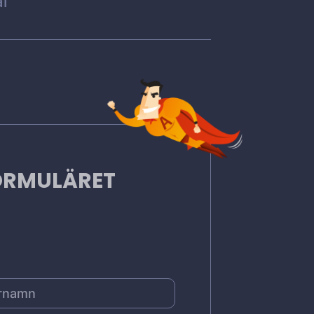
l
FORMULÄRET