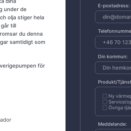
a dina
E-postadress:
ng under de
h olja stiger hela
år till
Telefonnumme
bromsar du denna
ngar samtidigt som
Din kommun:
 Sverigepumpen för
Produkt/Tjänst
Ny värm
Service/o
Övriga tjä
kador
Meddelande: