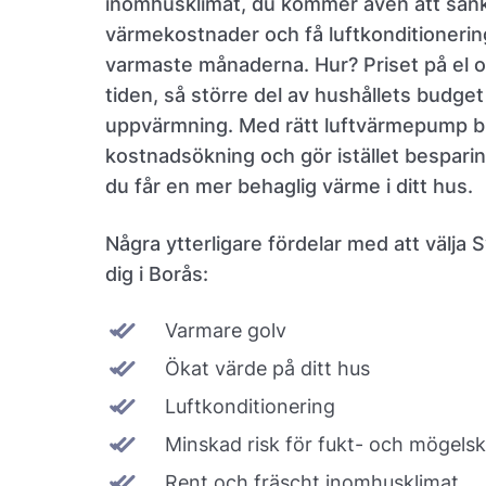
inomhusklimat, du kommer även att sänk
värmekostnader och få luftkonditioneri
varmaste månaderna. Hur? Priset på el oc
tiden, så större del av hushållets budget g
uppvärmning. Med rätt luftvärmepump 
kostnadsökning och gör istället bespari
du får en mer behaglig värme i ditt hus.
Några ytterligare fördelar med att välja
dig i Borås:
Varmare golv
Ökat värde på ditt hus
Luftkonditionering
Minskad risk för fukt- och mögels
Rent och fräscht inomhusklimat