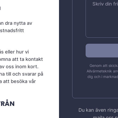
d
an dra nytta av
tnadsfritt
 eller hur vi
omna att ta kontakt
Genom att skicka
av oss inom kort.
Allvärmeteknik an
a till och svarar på
dig och i marknad
na att besöka vår
FRÅN
Du kan även ringa
maila oss 