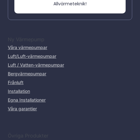
Allvärmeteknik!
Ny Värmepump
Våra värmepumpar
Luft/Luft-värmepumpar
Luft / Vatten-värmepumpar
Bergvärmepumpar
Frånluft
Installation
Egna Installationer
Våra garantier
Övriga Produkter