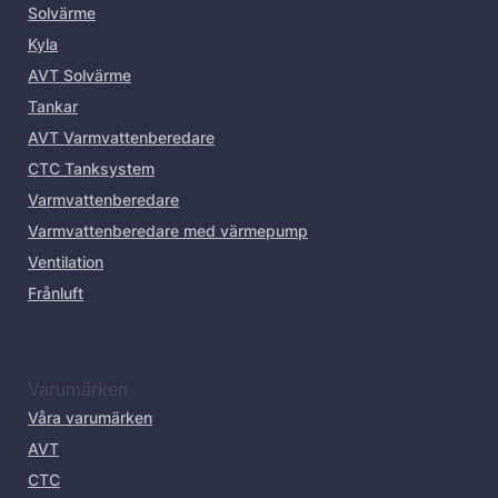
Solvärme
Kyla
AVT Solvärme
Tankar
AVT Varmvattenberedare
CTC Tanksystem
Varmvattenberedare
Varmvattenberedare med värmepump
Ventilation
Frånluft
Varumärken
Våra varumärken
AVT
CTC