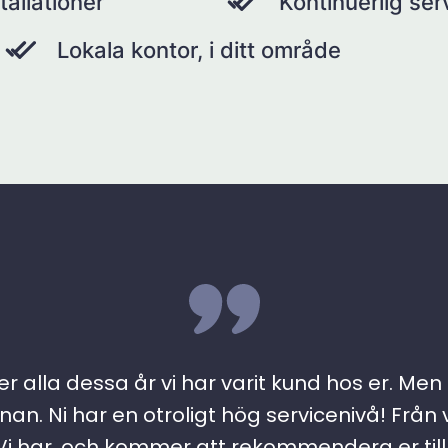
tallationer
Kontinuerlig se
Lokala kontor, i ditt område
r alla dessa år vi har varit kund hos er. Men ….
an. Ni har en otroligt hög servicenivå! Från 
 har, och kommer att rekommendera er till a