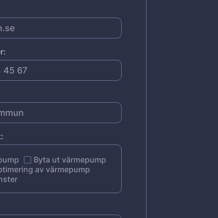
r:
:
epump
Byta ut värmepump
ptimering av värmepump
nster