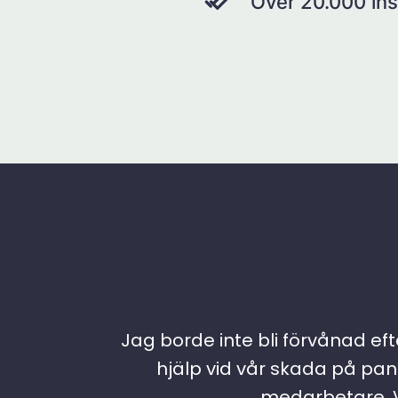
Över 20.000 ins
Jag borde inte bli förvånad efte
hjälp vid vår skada på pann
medarbetare. Vi