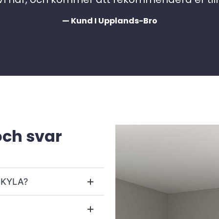
— Kund I Upplands-Bro
och svar
r KYLA?