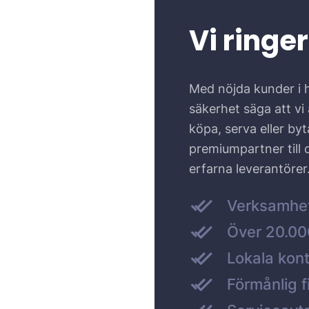
Vi ringer
Med nöjda kunder i 
säkerhet säga att vi ä
köpa, serva eller by
premiumpartner till
erfarna leverantörer
Verksamhe
Över 20.000
Lokala kont
Förmånlig f