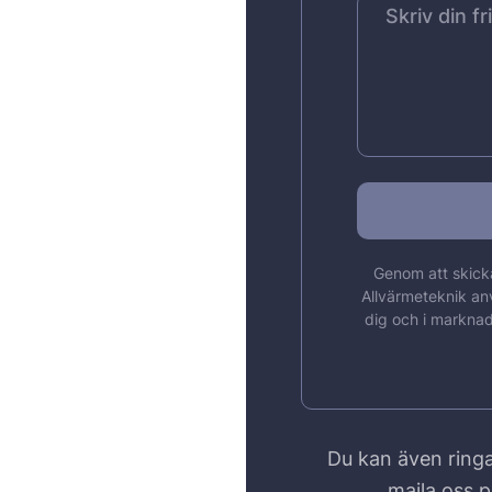
Genom att skicka
Allvärmeteknik an
dig och i marknad
Du kan även ringa
maila oss 