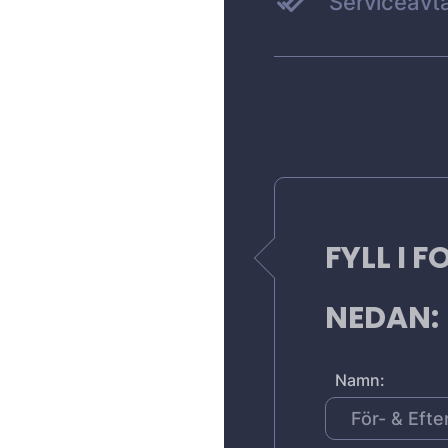
Serviceavta
FYLL I 
NEDAN:
Namn: