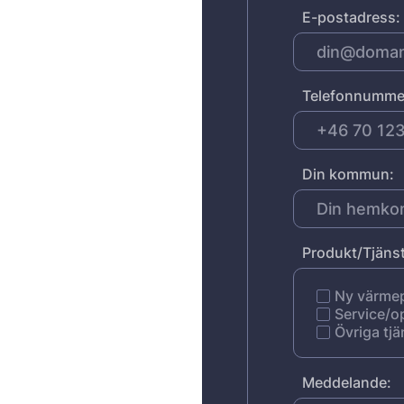
E-postadress:
Telefonnumme
Din kommun:
Produkt/Tjänst
Ny värm
Service/o
Övriga tjä
Meddelande: