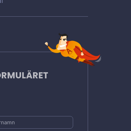
l
FORMULÄRET