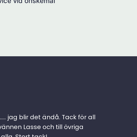
rvice vid önskemål
. jag blir det ändå. Tack för all
vännen Lasse och till övriga
lla. Stort tack!