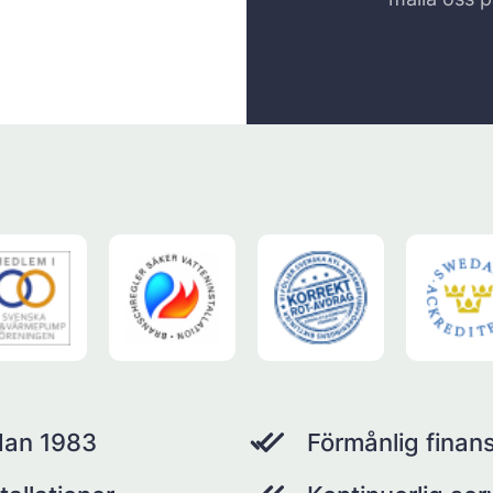
dan 1983
Förmånlig finans