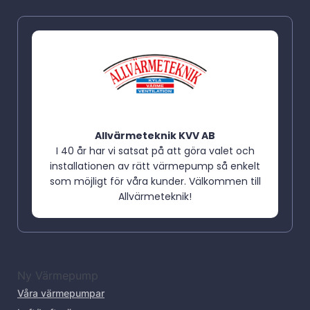
Allvärmeteknik KVV AB
I 40 år har vi satsat på att göra valet och
installationen av rätt värmepump så enkelt
som möjligt för våra kunder. Välkommen till
Allvärmeteknik!
Ny Värmepump
Våra värmepumpar