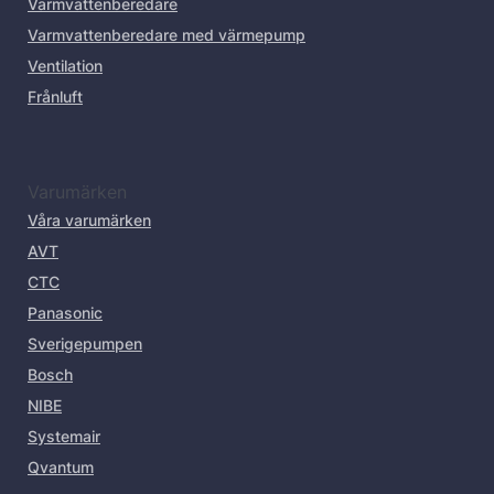
Varmvattenberedare
Varmvattenberedare med värmepump
Ventilation
Frånluft
Varumärken
Våra varumärken
AVT
CTC
Panasonic
Sverigepumpen
Bosch
NIBE
Systemair
Qvantum