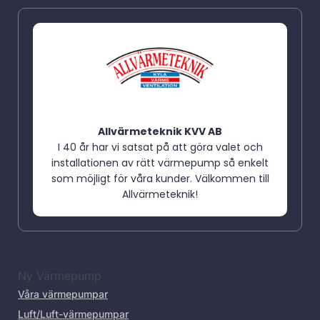
Allvärmeteknik KVV AB
I 40 år har vi satsat på att göra valet och
installationen av rätt värmepump så enkelt
som möjligt för våra kunder. Välkommen till
Allvärmeteknik!
Ny Värmepump
Våra värmepumpar
Luft/Luft-värmepumpar