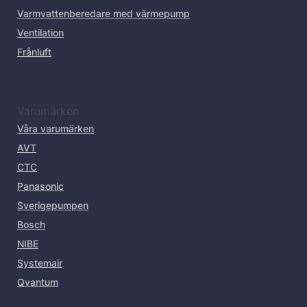
Varmvattenberedare med värmepump
Ventilation
Frånluft
Varumärken
Våra varumärken
AVT
CTC
Panasonic
Sverigepumpen
Bosch
NIBE
Systemair
Qvantum