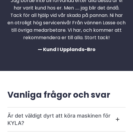
Jag borde inte bli förvånad efter alla dessa år vi
har varit kund hos er. Men ….. jag blir det ändå.
Tack för all hjälp vid vår skada på pannan. Ni har
en otroligt hög servicenivå! Från vännen Lasse och
till övriga medarbetare. Vi har, och kommer att
rekommendera er till alla. Stort tack!
— Kund I Upplands-Bro
Vanliga frågor och svar
Är det väldigt dyrt att köra maskinen för
KYLA?