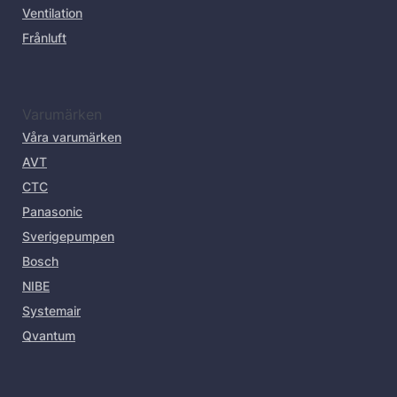
Ventilation
Frånluft
Varumärken
Våra varumärken
AVT
CTC
Panasonic
Sverigepumpen
Bosch
NIBE
Systemair
Qvantum