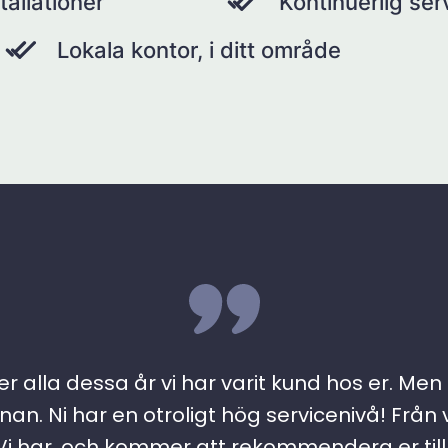
tallationer
Kontinuerlig se
Lokala kontor, i ditt område
r alla dessa år vi har varit kund hos er. Men ….
an. Ni har en otroligt hög servicenivå! Från 
 har, och kommer att rekommendera er till a