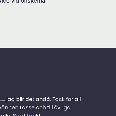
rvice vid önskemål
. jag blir det ändå. Tack för all
vännen Lasse och till övriga
lla. Stort tack!