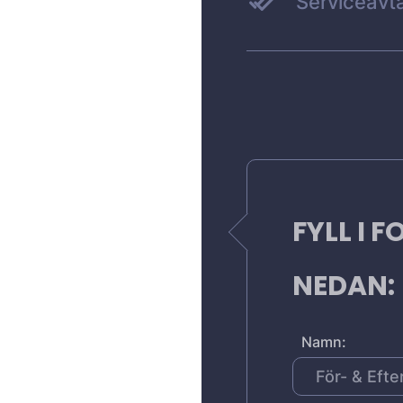
Serviceavta
FYLL I 
NEDAN:
Namn: