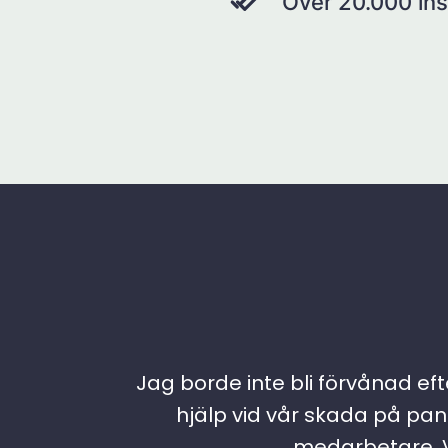
Över 20.000 ins
Jag borde inte bli förvånad efte
hjälp vid vår skada på pann
medarbetare. Vi