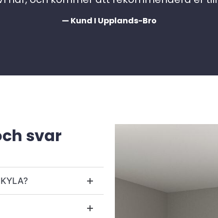
— Kund I Upplands-Bro
och svar
r KYLA?