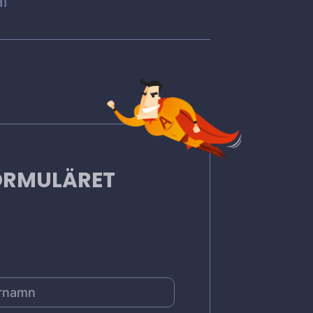
l
FORMULÄRET