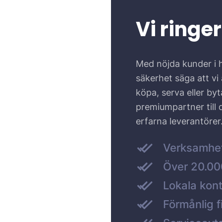
Vi ringer
Med nöjda kunder i 
säkerhet säga att vi ä
köpa, serva eller by
premiumpartner till
erfarna leverantörer
Verksamhe
Över 20.000
Lokala kont
Förmånlig f