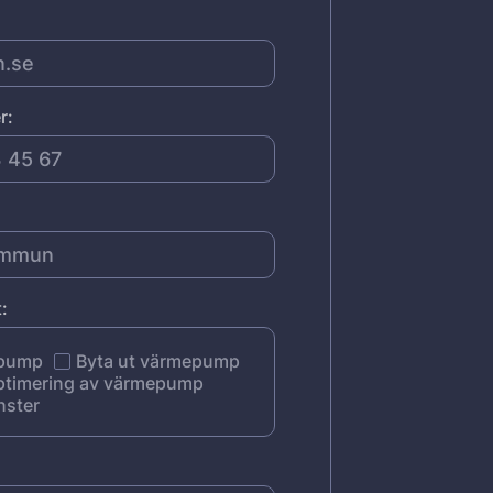
r:
:
epump
Byta ut värmepump
ptimering av värmepump
nster