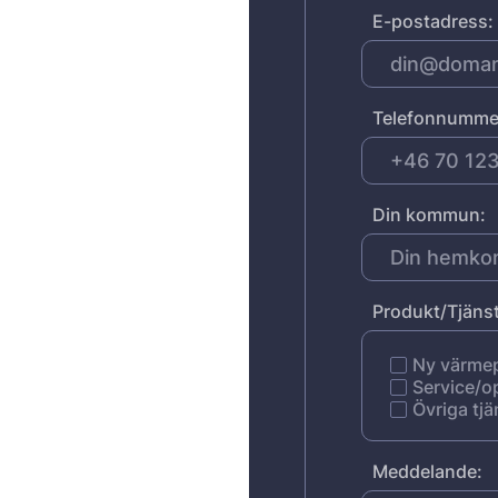
E-postadress:
Telefonnumme
Din kommun:
Produkt/Tjänst
Ny värm
Service/o
Övriga tjä
Meddelande: