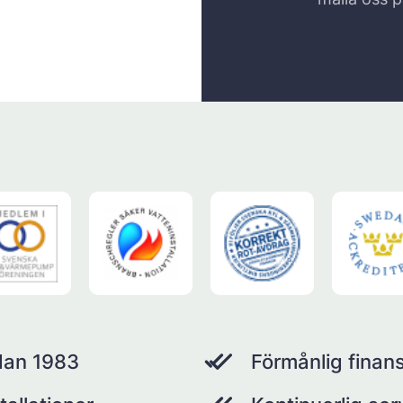
dan 1983
Förmånlig finans