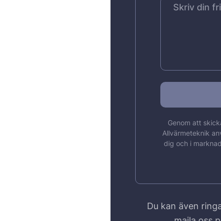
Genom att skicka
Allvärmeteknik an
dig och i marknad
Du kan även ringa
maila oss 