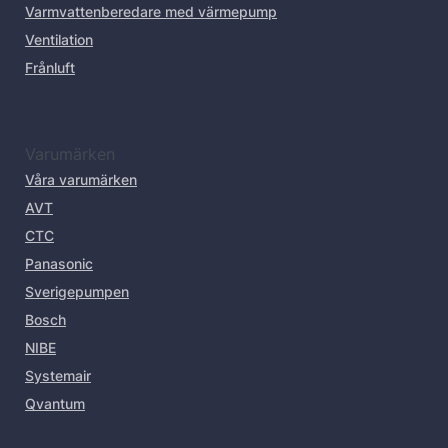
Varmvattenberedare med värmepump
Ventilation
Frånluft
Varumärken
Våra varumärken
AVT
CTC
Panasonic
Sverigepumpen
Bosch
NIBE
Systemair
Qvantum