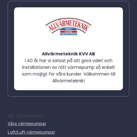
Allvärmeteknik KVV AB
I 40 år har vi satsat på att göra valet och
installationen av rätt värmepump så enkelt
som möjligt för våra kunder. Välkommen till
Allvärmeteknik!
Ny Värmepump
Våra värmepumpar
Luft/Luft-värmepumpar