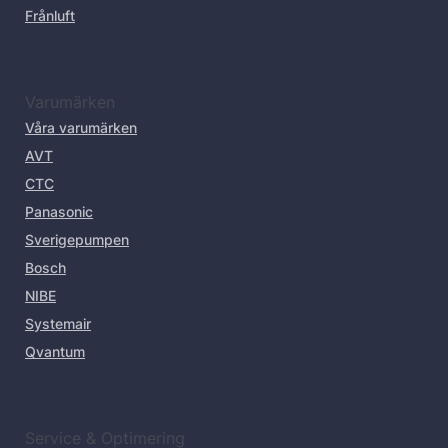
Frånluft
Varumärken
Våra varumärken
AVT
CTC
Panasonic
Sverigepumpen
Bosch
NIBE
Systemair
Qvantum
Service & Optimering