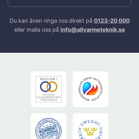
Du kan även ringa oss direkt på
0123-20 000
eller maila oss på
info@allvarmeteknik.se