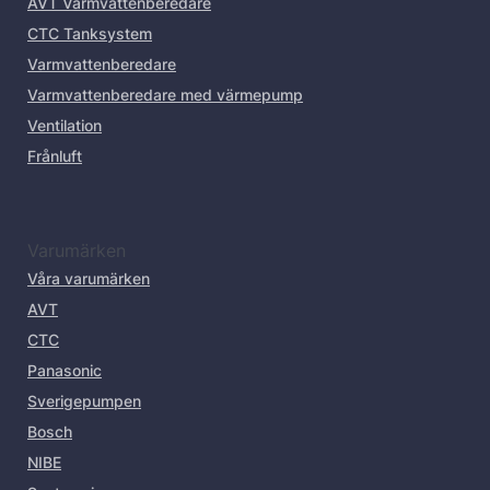
AVT Varmvattenberedare
CTC Tanksystem
Varmvattenberedare
Varmvattenberedare med värmepump
Ventilation
Frånluft
Varumärken
Våra varumärken
AVT
CTC
Panasonic
Sverigepumpen
Bosch
NIBE