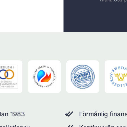
dan 1983
Förmånlig finans