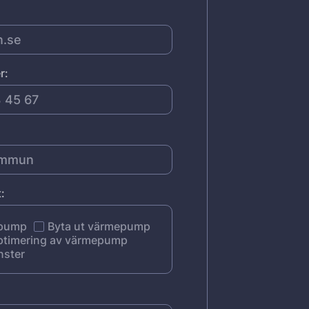
r:
:
epump
Byta ut värmepump
ptimering av värmepump
nster