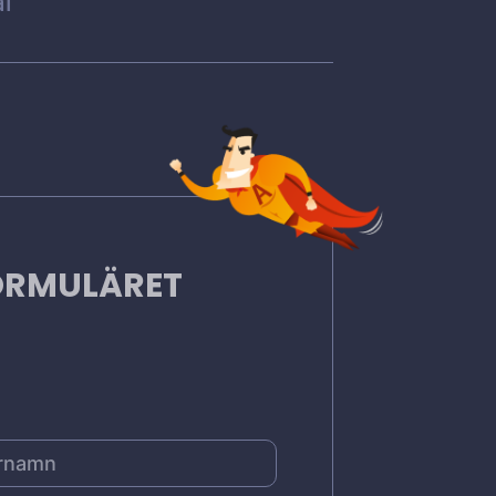
l
FORMULÄRET