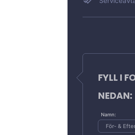
Serviceavta
FYLL I 
NEDAN:
Namn: