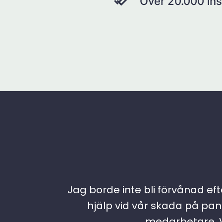
Över 20.000 ins
Jag borde inte bli förvånad efte
hjälp vid vår skada på pann
medarbetare. Vi