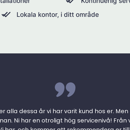
tallationer
Kontinuerlig se
Lokala kontor, i ditt område
r alla dessa år vi har varit kund hos er. Men ….
an. Ni har en otroligt hög servicenivå! Från 
 har, och kommer att rekommendera er till a