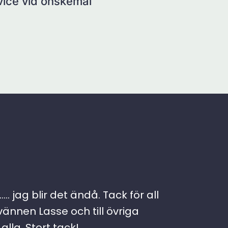
rvice vid önskemål
. jag blir det ändå. Tack för all
vännen Lasse och till övriga
lla. Stort tack!