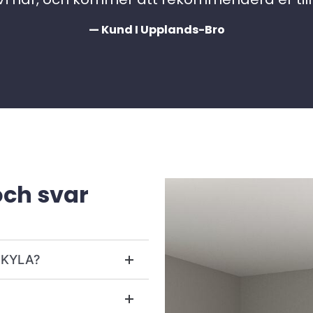
— Kund I Upplands-Bro
och svar
r KYLA?