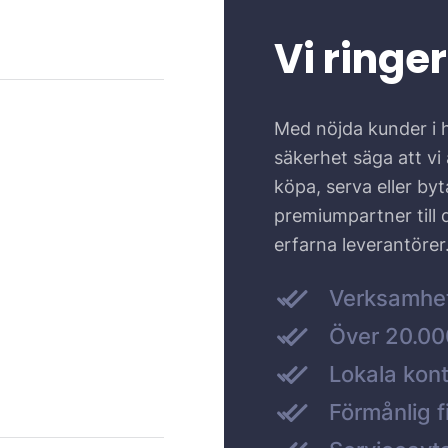
Vi ringer
Med nöjda kunder i 
säkerhet säga att vi ä
köpa, serva eller by
premiumpartner till
erfarna leverantörer
Verksamhe
Över 20.000
Lokala kont
Förmånlig f