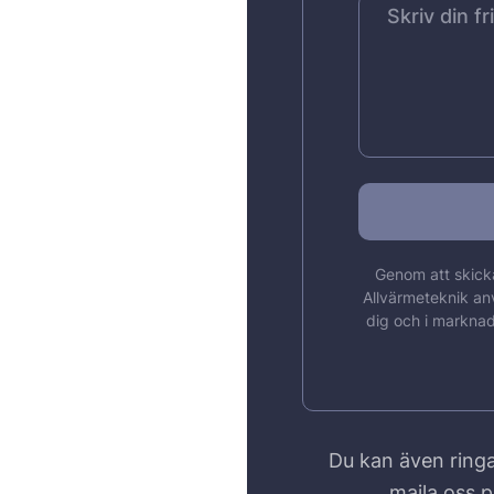
Genom att skicka
Allvärmeteknik an
dig och i marknad
Du kan även ringa
maila oss 