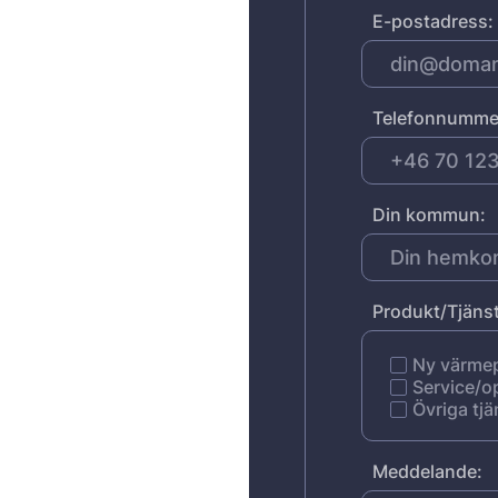
E-postadress:
Telefonnumme
Din kommun:
Produkt/Tjänst
Ny värm
Service/o
Övriga tjä
Meddelande: