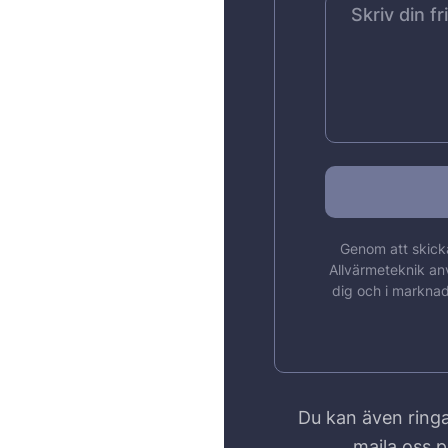
Genom att skicka
Allvärmeteknik an
dig och i marknad
Du kan även ringa
maila oss 