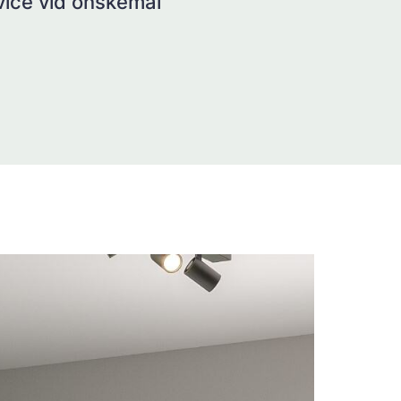
rvice vid önskemål