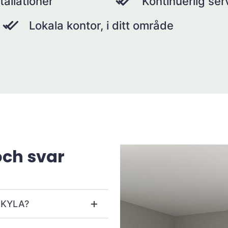
tallationer
Kontinuerlig se
Lokala kontor, i ditt område
och svar
r KYLA?