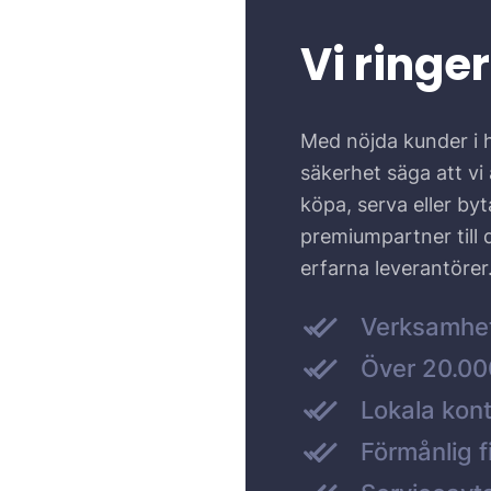
Vi ringer
Med nöjda kunder i 
säkerhet säga att vi ä
köpa, serva eller by
premiumpartner till
erfarna leverantörer
Verksamhe
Över 20.000
Lokala kont
Förmånlig f