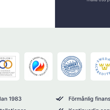
dan 1983
Förmånlig finans