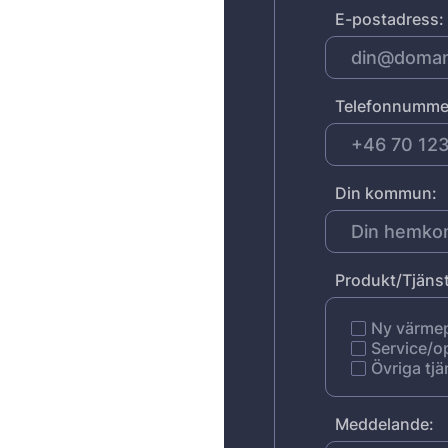
E-postadress:
Telefonnumme
Din kommun:
Produkt/Tjänst
Ny värm
Service/o
Övriga tjä
Meddelande: