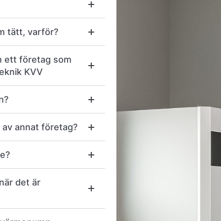
m tätt, varför?
n ett företag som
teknik KVV
n?
 av annat företag?
ce?
när det är