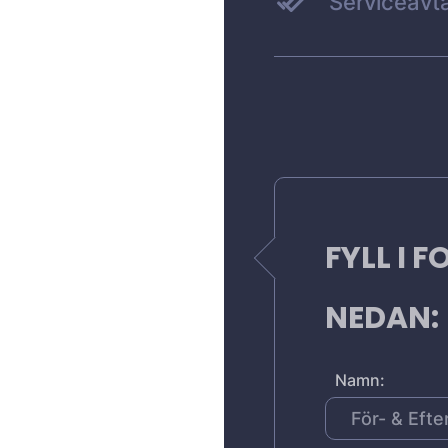
Serviceavta
FYLL I 
NEDAN:
Namn: