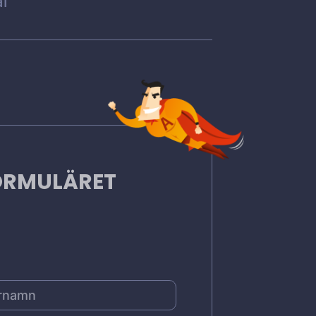
l
FORMULÄRET