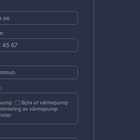
r:
:
epump
Byta ut värmepump
ptimering av värmepump
nster