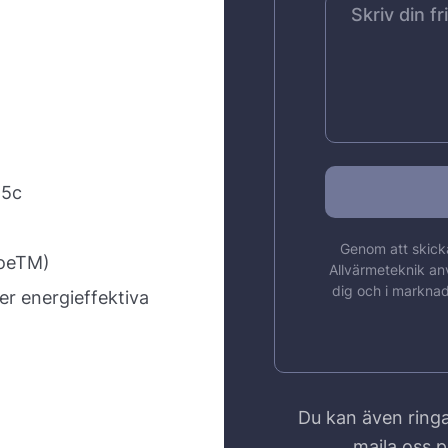
25c
Genom att skicka
noeTM)
Allvärmeteknik an
dig och i marknad
er energieffektiva
Du kan även ringa
maila oss 