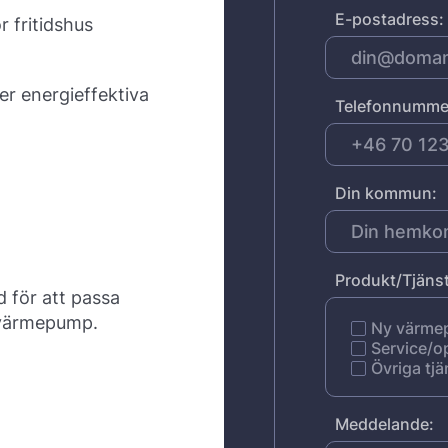
E-postadress:
 fritidshus
er energieffektiva
Telefonnumme
Din kommun:
Produkt/Tjänst
 för att passa
 värmepump.
Ny värm
Service/o
Övriga tjä
Meddelande: