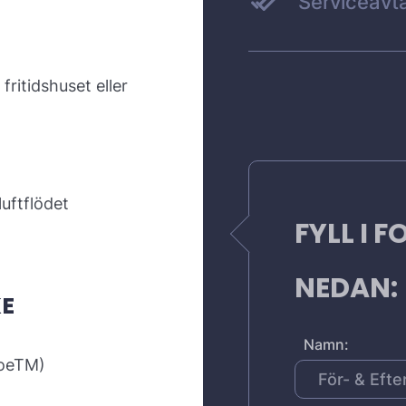
Serviceavta
fritidshuset eller
luftflödet
FYLL I 
NEDAN:
KE
Namn:
noeTM)