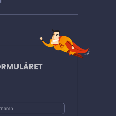
l
FORMULÄRET