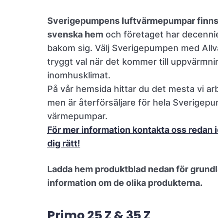
Sverigepumpens luftvärmepumpar finns
svenska hem
och företaget har decenni
bakom sig. Välj Sverigepumpen med Allv
tryggt val när det kommer till uppvärmn
inomhusklimat.
På vår hemsida hittar du det mesta vi a
men är återförsäljare för hela Sverigep
värmepumpar.
För mer information kontakta oss redan i
dig rätt!
Ladda hem produktblad nedan för grund
information om de olika produkterna.
Primo 25 Z & 35 Z