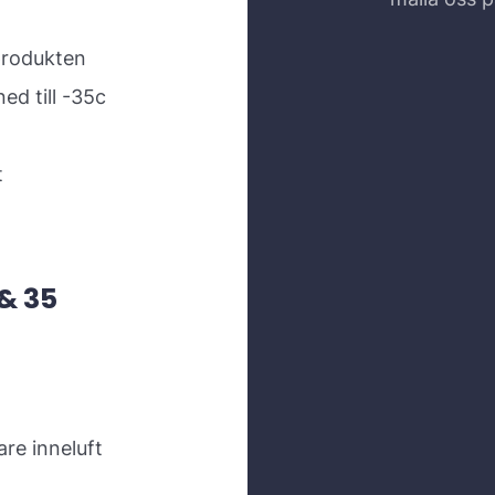
produkten
ed till -35c
t
& 35
re inneluft