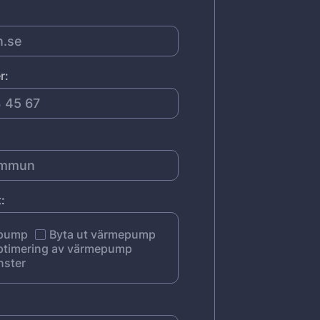
r:
:
epump
Byta ut värmepump
ptimering av värmepump
nster