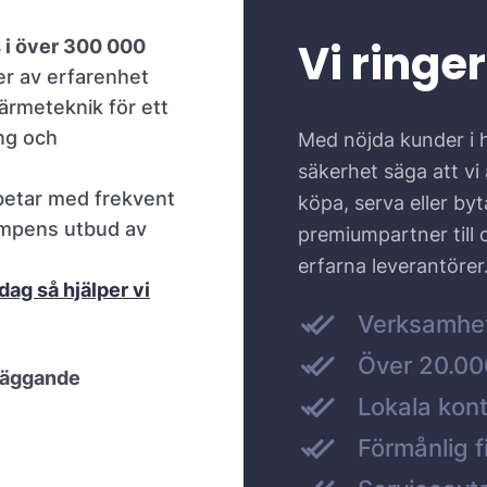
Vi ringer
 i över 300 000
er av erfarenhet
ärmeteknik för ett
ing och
Med nöjda kunder i 
säkerhet säga att vi ä
rbetar med frekvent
köpa, serva eller by
umpens utbud av
premiumpartner till
erfarna leverantörer
dag så hjälper vi
Verksamhe
Över 20.000
läggande
Lokala kont
Förmånlig f