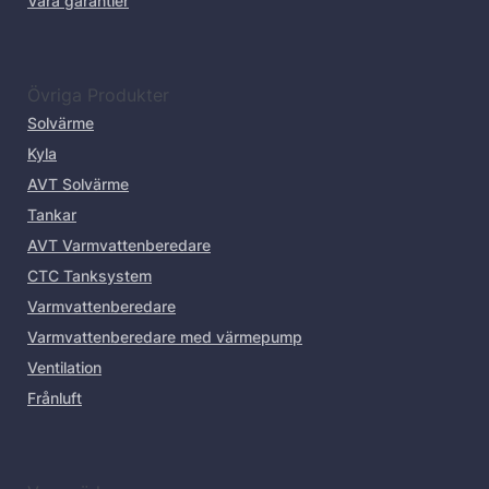
Våra garantier
Övriga Produkter
Solvärme
Kyla
AVT Solvärme
Tankar
AVT Varmvattenberedare
CTC Tanksystem
Varmvattenberedare
Varmvattenberedare med värmepump
Ventilation
Frånluft