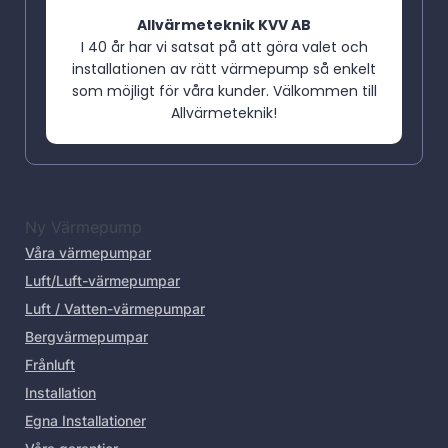
Allvärmeteknik KVV AB
I 40 år har vi satsat på att göra valet och
installationen av rätt värmepump så enkelt
som möjligt för våra kunder. Välkommen till
Allvärmeteknik!
Ny Värmepump
Våra värmepumpar
Luft/Luft-värmepumpar
Luft / Vatten-värmepumpar
Bergvärmepumpar
Frånluft
Installation
Egna Installationer