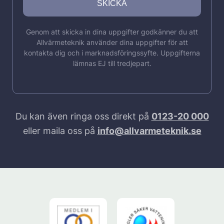
Genom att skicka in dina uppgifter godkänner du att
Allvärmeteknik använder dina uppgifter för att
kontakta dig och i marknadsföringssyfte. Uppgifterna
lämnas EJ till tredjepart.
Du kan även ringa oss direkt på
0123-20 000
eller maila oss på
info@allvarmeteknik.se