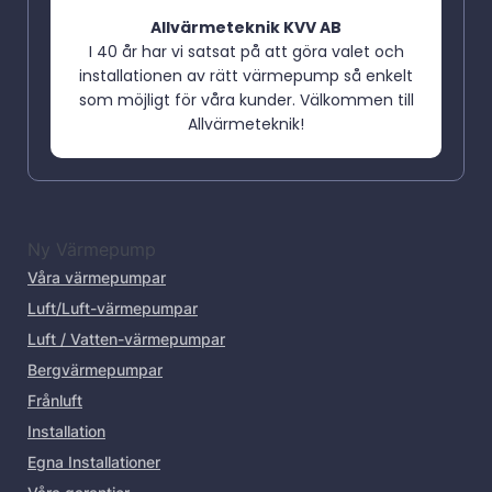
Allvärmeteknik KVV AB
I 40 år har vi satsat på att göra valet och
installationen av rätt värmepump så enkelt
som möjligt för våra kunder. Välkommen till
Allvärmeteknik!
Ny Värmepump
Våra värmepumpar
Luft/Luft-värmepumpar
Luft / Vatten-värmepumpar
Bergvärmepumpar
Frånluft
Installation
Egna Installationer