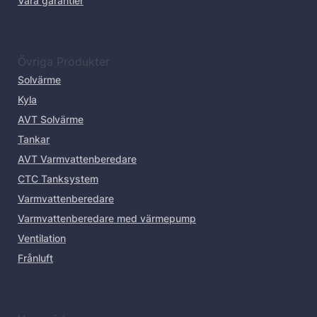
Våra garantier
Övriga Produkter
Solvärme
Kyla
AVT Solvärme
Tankar
AVT Varmvattenberedare
CTC Tanksystem
Varmvattenberedare
Varmvattenberedare med värmepump
Ventilation
Frånluft