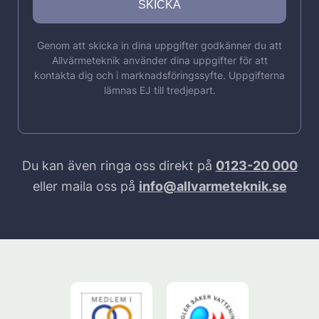
Genom att skicka in dina uppgifter godkänner du att
Allvärmeteknik använder dina uppgifter för att
kontakta dig och i marknadsföringssyfte. Uppgifterna
lämnas EJ till tredjepart.
Du kan även ringa oss direkt på
0123-20 000
eller maila oss på
info@allvarmeteknik.se