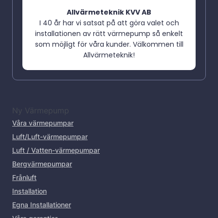
Allvärmeteknik KVV AB
I 40 år har vi satsat på att göra valet och
installationen av rätt värmepump så enkelt
som möjligt för våra kunder. Välkommen till
Allvärmeteknik!
Ny Värmepump
Våra värmepumpar
Luft/Luft-värmepumpar
Luft / Vatten-värmepumpar
Bergvärmepumpar
Frånluft
Installation
Egna Installationer