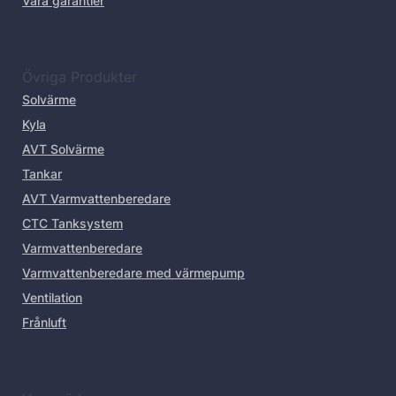
Våra garantier
Övriga Produkter
Solvärme
Kyla
AVT Solvärme
Tankar
AVT Varmvattenberedare
CTC Tanksystem
Varmvattenberedare
Varmvattenberedare med värmepump
Ventilation
Frånluft