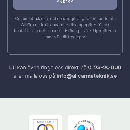
Genom att skicka in dina uppgifter godkänner du att
Allvärmeteknik använder dina uppgifter för att
kontakta dig och i marknadsföringssyfte. Uppgifterna
lämnas EJ till tredjepart.
Du kan även ringa oss direkt på
0123-20 000
eller maila oss på
info@allvarmeteknik.se