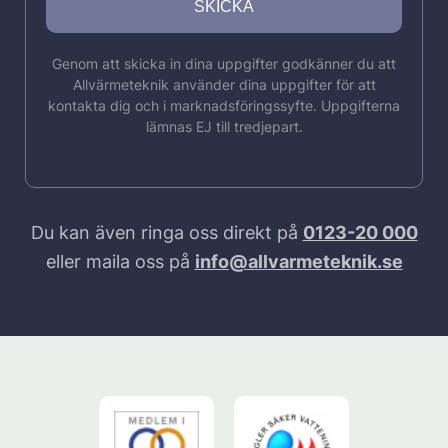
Genom att skicka in dina uppgifter godkänner du att
Allvärmeteknik använder dina uppgifter för att
kontakta dig och i marknadsföringssyfte. Uppgifterna
lämnas EJ till tredjepart.
Du kan även ringa oss direkt på
0123-20 000
eller maila oss på
info@allvarmeteknik.se