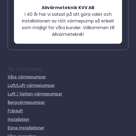
Allvärmeteknik KVV AB
I 40 år har vi satsat på att göra valet och
installationen av rätt värmepump så enkelt
som möjligt för våra kunder. Välkommen till
Allvärmeteknik!
Ny Värmepump
Våra värmepumpar
Luft/Luft-värmepumpar
Luft / Vatten-värmepumpar
Bergvärmepumpar
Frånluft
Installation
Egna Installationer