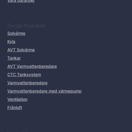
Våra garantier
Övriga Produkter
Solvärme
Kyla
AVT Solvärme
Tankar
AVT Varmvattenberedare
CTC Tanksystem
Varmvattenberedare
Varmvattenberedare med värmepump
Ventilation
Frånluft