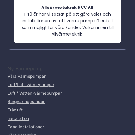
Allvärmeteknik KVV AB
I 40 år har vi satsat på att göra valet och
installationen av rätt värmepump så enkelt
som möjligt för våra kunder. Välkommen till
Allvärmeteknik!
Ny Värmepump
Våra värmepumpar
Luft/Luft-värmepumpar
Luft / Vatten-värmepumpar
Bergvärmepumpar
Frånluft
Installation
Egna Installationer