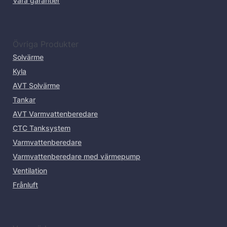
Våra garantier
Övriga Produkter
Solvärme
Kyla
AVT Solvärme
Tankar
AVT Varmvattenberedare
CTC Tanksystem
Varmvattenberedare
Varmvattenberedare med värmepump
Ventilation
Frånluft