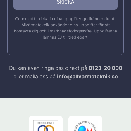
Genom att skicka in dina uppgifter godkänner du att
Allvärmeteknik använder dina uppgifter för att
kontakta dig och i marknadsföringssyfte. Uppgifterna
lämnas EJ till tredjepart.
Du kan även ringa oss direkt på
0123-20 000
eller maila oss på
info@allvarmeteknik.se