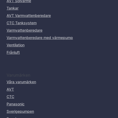
AVT Solvärme
Tankar
AVT Varmvattenberedare
CTC Tanksystem
Varmvattenberedare
Varmvattenberedare med värmepump
Ventilation
Frånluft
Varumärken
Våra varumärken
AVT
CTC
Panasonic
Sverigepumpen