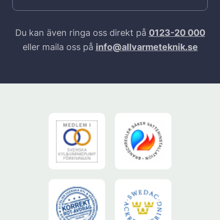
Du kan även ringa oss direkt på
0123-20 000
eller maila oss på
info@allvarmeteknik.se