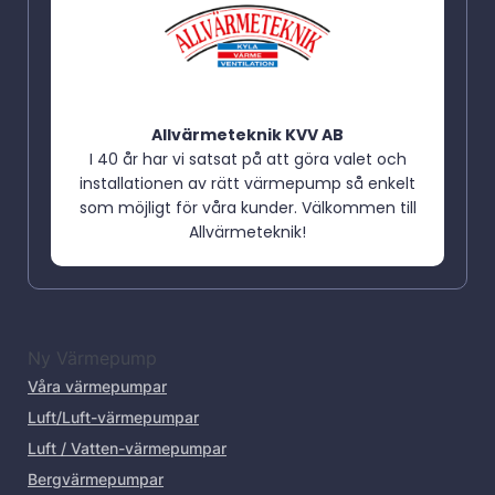
Allvärmeteknik KVV AB
I 40 år har vi satsat på att göra valet och
installationen av rätt värmepump så enkelt
som möjligt för våra kunder. Välkommen till
Allvärmeteknik!
Ny Värmepump
Våra värmepumpar
Luft/Luft-värmepumpar
Luft / Vatten-värmepumpar
Bergvärmepumpar